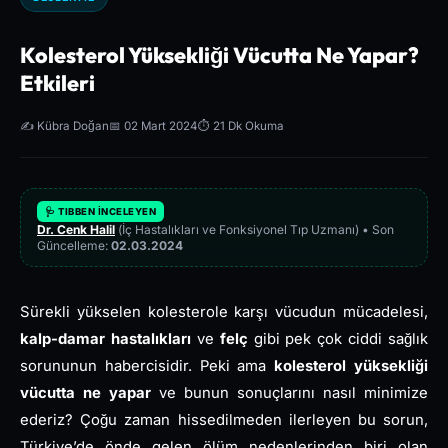
Kolesterol Yüksekliği Vücutta Ne Yapar?
Etkileri
✍️ Kübra Doğan
📅 02 Mart 2024
⏱️ 21 Dk Okuma
🩺 TIBBEN İNCELEYEN
Dr. Cenk Halil
(İç Hastalıkları ve Fonksiyonel Tıp Uzmanı) • Son
Güncelleme:
02.03.2024
Sürekli yükselen kolesterole karşı vücudun mücadelesi,
kalp-damar hastalıkları
ve
felç
gibi pek çok ciddi sağlık
sorununun habercisidir. Peki ama
kolesterol yüksekliği
vücutta ne yapar
ve bunun sonuçlarını nasıl minimize
ederiz? Çoğu zaman hissedilmeden ilerleyen bu sorun,
Türkiye’de önde gelen ölüm nedenlerinden biri olan