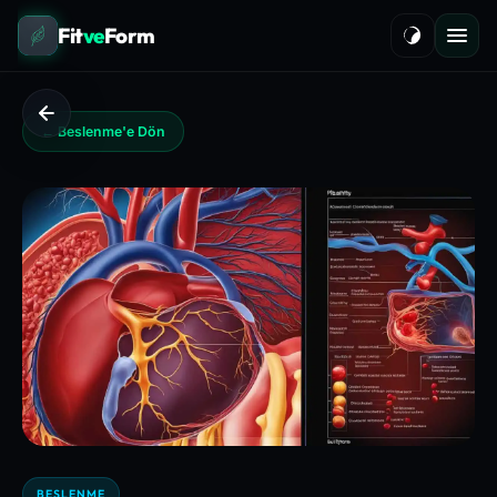
Fit
ve
Form
← Beslenme'e Dön
BESLENME