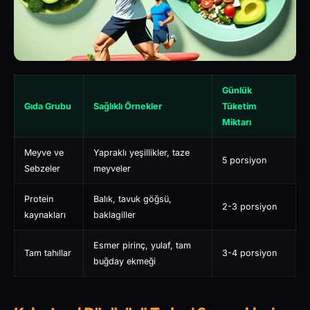
Günlük
Gıda Grubu
Sağlıklı Örnekler
Tüketim
Miktarı
Meyve ve
Yapraklı yeşillikler, taze
5 porsiyon
Sebzeler
meyveler
Protein
Balık, tavuk göğsü,
2-3 porsiyon
kaynakları
baklagiller
Esmer pirinç, yulaf, tam
Tam tahıllar
3-4 porsiyon
buğday ekmeği