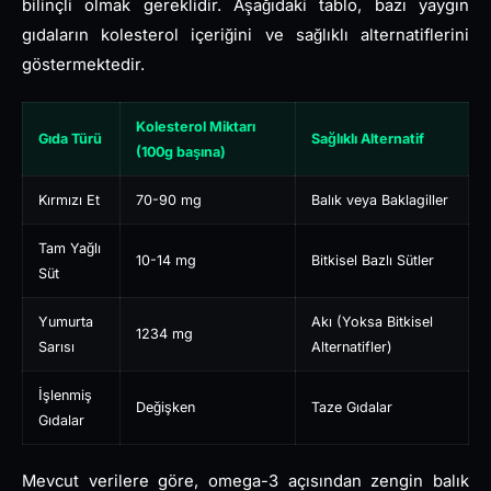
bilinçli olmak gereklidir. Aşağıdaki tablo, bazı yaygın
gıdaların kolesterol içeriğini ve sağlıklı alternatiflerini
göstermektedir.
Kolesterol Miktarı
Gıda Türü
Sağlıklı Alternatif
(100g başına)
Kırmızı Et
70-90 mg
Balık veya Baklagiller
Tam Yağlı
10-14 mg
Bitkisel Bazlı Sütler
Süt
Yumurta
Akı (Yoksa Bitkisel
1234 mg
Sarısı
Alternatifler)
İşlenmiş
Değişken
Taze Gıdalar
Gıdalar
Mevcut verilere göre, omega-3 açısından zengin balık