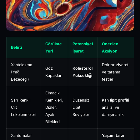
Görülme
Potansiyel
Önerilen
Belirti
Yeri
İşaret
Aksiyon
Xantelazma
Doktor ziyareti
Göz
Kolesterol
(Yağ
ve tarama
Kapakları
Yüksekliği
Bezeceği)
testleri
Elmacık
Sarı Renkli
Kemikleri,
Düzensiz
Kan
lipit profili
Cilt
Dizler,
Lipit
analizi ve
Lekelenmeleri
Ayak
Seviyeleri
danışmanlık
Bilekleri
Xantomalar
Yaşam tarzı