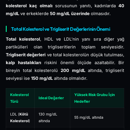
kolesterol kaç olmalı
sorusunun yanıtı, kadınlarda
40
mg/dL
ve erkeklerde
50 mg/dL üzerinde
olmasıdır.
Total Kolesterol ve Trigliserit Değerlerinin Önemi
Total kolesterol
, HDL ve LDL’nin yanı sıra diğer yağ
partikülleri olan trigliseritlerin toplam seviyesidir.
Trigliserit değerleri
ve total kolesterolün düşük tutulması,
kalp hastalıkları
riskini önemli ölçüde azaltabilir. Bir
bireyin total kolesterolü
200 mg/dL
altında, trigliserit
seviyesi ise
150 mg/dL
altında olmalıdır.
Kolesterol
Yüksek Risk Grubu İçin
Ideal Değerler
Türü
Hedefler
LDL (
Kötü
130 mg/dL
55 mg/dL altında
Kolesterol
)
altında