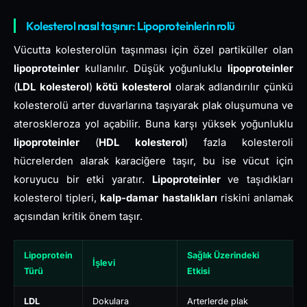
Kolesterol nasıl taşınır: Lipoproteinlerin rolü
Vücutta kolesterolün taşınması için özel partiküller olan
lipoproteinler
kullanılır. Düşük yoğunluklu
lipoproteinler
(
LDL kolesterol
)
kötü kolesterol
olarak adlandırılır çünkü
kolesterolü arter duvarlarına taşıyarak plak oluşumuna ve
ateroskleroza yol açabilir. Buna karşı yüksek yoğunluklu
lipoproteinler
(
HDL kolesterol
) fazla kolesteroli
hücrelerden alarak karaciğere taşır, bu ise vücut için
koruyucu bir etki yaratır.
Lipoproteinler
ve taşıdıkları
kolesterol tipleri,
kalp-damar hastalıkları
riskini anlamak
açısından kritik önem taşır.
Lipoprotein
Sağlık Üzerindeki
İşlevi
Türü
Etkisi
LDL
Dokulara
Arterlerde plak