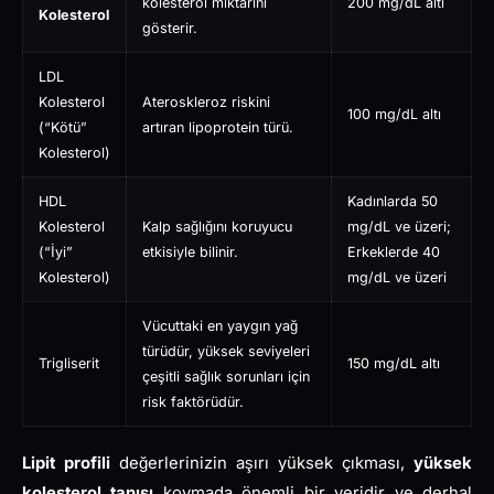
kolesterol miktarını
200 mg/dL altı
Kolesterol
gösterir.
LDL
Kolesterol
Ateroskleroz riskini
100 mg/dL altı
(“Kötü”
artıran lipoprotein türü.
Kolesterol)
HDL
Kadınlarda 50
Kolesterol
Kalp sağlığını koruyucu
mg/dL ve üzeri;
(“İyi”
etkisiyle bilinir.
Erkeklerde 40
Kolesterol)
mg/dL ve üzeri
Vücuttaki en yaygın yağ
türüdür, yüksek seviyeleri
Trigliserit
150 mg/dL altı
çeşitli sağlık sorunları için
risk faktörüdür.
Lipit profili
değerlerinizin aşırı yüksek çıkması,
yüksek
kolesterol tanısı
koymada önemli bir veridir ve derhal