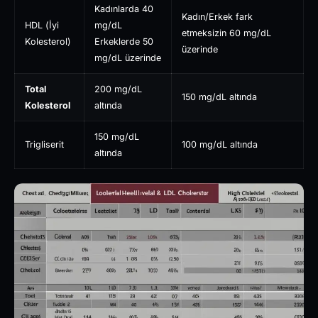
Kadınlarda 40
Kadın/Erkek fark
HDL (İyi
mg/dL
etmeksizin 60 mg/dL
Kolesterol)
Erkeklerde 50
üzerinde
mg/dL üzerinde
Total
200 mg/dL
150 mg/dL altında
Kolesterol
altında
150 mg/dL
Trigliserit
100 mg/dL altında
altında