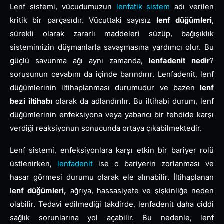
Lenf sistemi, vücudumuzun
lenfatik sistem
adı verilen
kritik bir parçasıdır. Vücuttaki sayısız
lenf düğümleri
,
sürekli olarak zararlı maddeleri süzüp, bağışıklık
sistemimizin düşmanlarla savaşmasına yardımcı olur. Bu
güçlü savunma ağı aynı zamanda,
lenfadenit nedir
?
sorusunun cevabını da içinde barındırır. Lenfadenit, lenf
düğümlerinin iltihaplanması durumudur ve bazen
lenf
bezi iltihabı
olarak da adlandırılır. Bu iltihabi durum, lenf
düğümlerinin enfeksiyona veya yabancı bir tehdide karşı
verdiği reaksiyonun sonucunda ortaya çıkabilmektedir.
Lenf sistemi, enfeksiyonlara karşı etkin bir bariyer rolü
üstlenirken,
lenfadenit
ise o bariyerin zorlanması ve
hasar görmesi durumu olarak ele alınabilir. İltihaplanan
l
enf düğümleri,
ağrıya, hassasiyete ve şişkinliğe neden
olabilir. Tedavi edilmediği takdirde, lenfadenit daha ciddi
sağlık sorunlarına yol açabilir. Bu nedenle, lenf