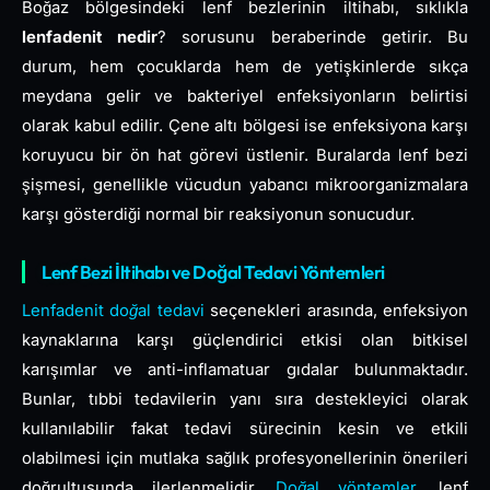
Boğaz bölgesindeki lenf bezlerinin iltihabı, sıklıkla
lenfadenit nedir
? sorusunu beraberinde getirir. Bu
durum, hem çocuklarda hem de yetişkinlerde sıkça
meydana gelir ve bakteriyel enfeksiyonların belirtisi
olarak kabul edilir. Çene altı bölgesi ise enfeksiyona karşı
koruyucu bir ön hat görevi üstlenir. Buralarda lenf bezi
şişmesi, genellikle vücudun yabancı mikroorganizmalara
karşı gösterdiği normal bir reaksiyonun sonucudur.
Lenf Bezi İltihabı ve Doğal Tedavi Yöntemleri
Lenfadenit doğal tedavi
seçenekleri arasında, enfeksiyon
kaynaklarına karşı güçlendirici etkisi olan bitkisel
karışımlar ve anti-inflamatuar gıdalar bulunmaktadır.
Bunlar, tıbbi tedavilerin yanı sıra destekleyici olarak
kullanılabilir fakat tedavi sürecinin kesin ve etkili
olabilmesi için mutlaka sağlık profesyonellerinin önerileri
doğrultusunda ilerlenmelidir.
Doğal yöntemler
, lenf