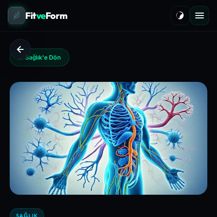
Fit
ve
Form
← Sağlık'e Dön
SAĞLIK