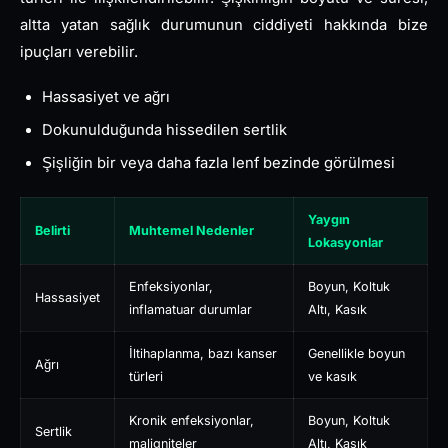
altta yatan sağlık durumunun ciddiyeti hakkında bize
ipuçları verebilir.
Hassasiyet ve ağrı
Dokunulduğunda hissedilen sertlik
Şişliğin bir veya daha fazla lenf bezinde görülmesi
Yaygın
Belirti
Muhtemel Nedenler
Lokasyonlar
Enfeksiyonlar,
Boyun, Koltuk
Hassasiyet
inflamatuar durumlar
Altı, Kasık
İltihaplanma, bazı kanser
Genellikle boyun
Ağrı
türleri
ve kasık
Kronik enfeksiyonlar,
Boyun, Koltuk
Sertlik
maligniteler
Altı, Kasık