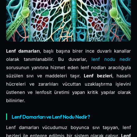
Lenf damarları
, başlı başına birer ince duvarlı kanallar
olarak tanımlanabilir. Bu duvarlar,
lenf nodu nedir
sorusunun yanıtına hizmet eden lenf nodları aracılığıyla
süzülen sıvı ve maddeleri taşır.
Lenf bezleri
, hasarlı
hücreleri ve zararlıları vücuttan uzaklaştırma işlevini
üstlenen ve lenfosit üretimi yapan kritik yapılar olarak
bilinirler.
Lenf Damarları ve Lenf Nodu Nedir?
Lenf damarları vücudumuz boyunca sıvı taşıyan, lenf
bezleri ile entegre edilmiş bir sistem olarak çalışır.
Lenf