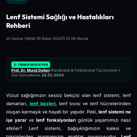
Lenf Sistemi Sağlığı ve Hastalıkları
Rehberi
✍️ Gamze Yiğit
📅 29 Şubat 2024
⏱️ 22 Dk Okuma
🩺 TIBBEN İNCELEYEN
Prof. Dr. Murat Doğan
(Kardiyoloji & Fonksiyonel Tıp Uzmanı) •
Son Güncelleme:
28.02.2024
Vücut sağlığımızın sessiz bekçisi olan lenf sistemi, lenf
damarları,
lenf bezleri
, lenf sıvısı ve lenf hücrelerinden
oluşan karmaşık ve hayati bir yapıdır. Peki,
lenf sistemi ne
işe yarar
ve
lenf fonksiyonları
günlük yaşamımızı nasıl
etkiler? Lenf sistemi, bağışıklığımızın kalesi ve
toksinlerden arınmamızın anahtar oyuncusudur.
Lenf