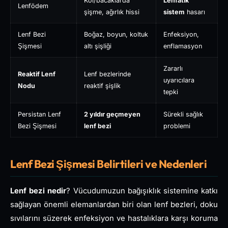
Kol/bacaklarda
Lenfatik
Lenfödem
şişme, ağırlık hissi
sistem
hasarı
Lenf Bezi
Boğaz, boyun, koltuk
Enfeksiyon,
Şişmesi
altı şişliği
enflamasyon
Zararlı
Reaktif Lenf
Lenf bezlerinde
uyarıcılara
Nodu
reaktif şişlik
tepki
Persistan Lenf
2 yıldır geçmeyen
Sürekli sağlık
Bezi Şişmesi
lenf bezi
problemi
Lenf Bezi Şişmesi Belirtileri ve Nedenleri
Lenf bezi nedir
? Vücudumuzun bağışıklık sistemine katkı
sağlayan önemli elemanlardan biri olan lenf bezleri, doku
sıvılarını süzerek enfeksiyon ve hastalıklara karşı koruma