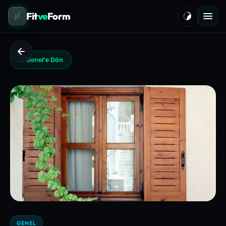
Fit
ve
Form
← Genel'e Dön
GENEL