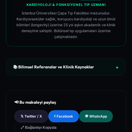
KARDIYOLOJI & FONKSIYONEL TIP UZMANI
İstanbul Üniversitesi Çapa Tıp Fakültesi mezunudur.
Kardiyovasküler sağlık, koruyucu kardiyoloji ve uzun ömür
bilimleri (longevity) üzerine 25 yılı aşkın akademik ve klinik
deneyime sahiptir. Bütünsel tıp uygulamaları üzerine
çalışmaktadır.
📚 Bilimsel Referanslar ve Klinik Kaynaklar
▶
[1]
The New England Journal of Medicine (NEJM) - Clinical Re
view of Longevity Pathways and Cellular Autophagy Inducti
on
[2]
National Institutes of Health (NIH) - PubMed Central Medica
📢 Bu makaleyi paylaş
l Database of Peer-Reviewed Clinical Trials
[3]
The Lancet - Global Health and Preventive Medicine Guidel
𝕏 Twitter / X
f Facebook
💬 WhatsApp
ines for Chronic Metabolic Syndrome Management
🔗 Bağlantıyı Kopyala