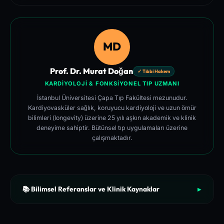
MD
Prof. Dr. Murat Doğan
✓ Tıbbi Hakem
KARDIYOLOJI & FONKSIYONEL TIP UZMANI
İstanbul Üniversitesi Çapa Tıp Fakültesi mezunudur.
Kardiyovasküler sağlık, koruyucu kardiyoloji ve uzun ömür
bilimleri (longevity) üzerine 25 yılı aşkın akademik ve klinik
deneyime sahiptir. Bütünsel tıp uygulamaları üzerine
çalışmaktadır.
📚 Bilimsel Referanslar ve Klinik Kaynaklar
▶
[1]
The New England Journal of Medicine (NEJM) - Clinical Re
view of Longevity Pathways and Cellular Autophagy Inducti