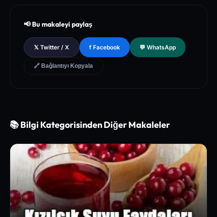
on
[2]
National Institutes of Health (NIH) - PubMed Central Medica
📢 Bu makaleyi paylaş
l Database of Peer-Reviewed Clinical Trials
[3]
The Lancet - Global Health and Preventive Medicine Guidel
𝕏 Twitter / X
f Facebook
💬 WhatsApp
ines for Chronic Metabolic Syndrome Management
🔗 Bağlantıyı Kopyala
📚 Bilgi Kategorisinden Diğer Makaleler