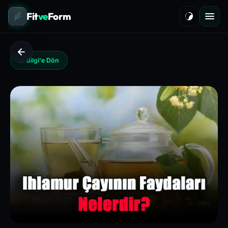
Fit
ve
Form
← Bilgi'e Dön