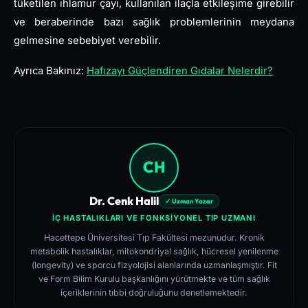
tüketilen ıhlamur çayı, kullanılan ilaçla etkileşime girebilir
ve beraberinde bazı sağlık problemlerinin meydana
gelmesine sebebiyet verebilir.
Ayrıca Bakınız:
Hafızayı Güçlendiren Gıdalar Nelerdir?
CH
Dr. Cenk Halil
✓ Uzman Yazar
İÇ HASTALIKLARI VE FONKSIYONEL TIP UZMANI
Hacettepe Üniversitesi Tıp Fakültesi mezunudur. Kronik
metabolik hastalıklar, mitokondriyal sağlık, hücresel yenilenme
(longevity) ve sporcu fizyolojisi alanlarında uzmanlaşmıştır. Fit
ve Form Bilim Kurulu başkanlığını yürütmekte ve tüm sağlık
içeriklerinin tıbbi doğruluğunu denetlemektedir.