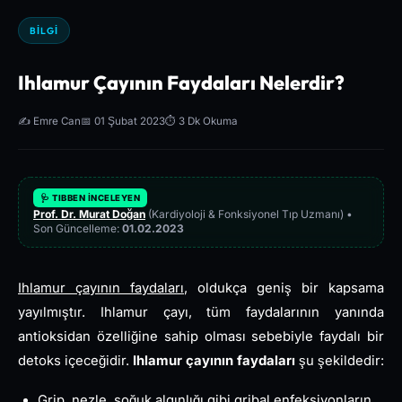
BILGI
Ihlamur Çayının Faydaları Nelerdir?
✍️ Emre Can
📅 01 Şubat 2023
⏱️ 3 Dk Okuma
🩺 TIBBEN İNCELEYEN
Prof. Dr. Murat Doğan
(Kardiyoloji & Fonksiyonel Tıp Uzmanı) •
Son Güncelleme:
01.02.2023
Ihlamur çayının faydaları
, oldukça geniş bir kapsama
yayılmıştır. Ihlamur çayı, tüm faydalarının yanında
antioksidan özelliğine sahip olması sebebiyle faydalı bir
detoks içeceğidir.
Ihlamur çayının faydaları
şu şekildedir:
Grip, nezle, soğuk algınlığı gibi gribal enfeksiyonların