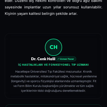
eder. Düzenli diş hekimi kontrolleri ve doğru ağız bakımı
sayesinde implantlar uzun yıllar sorunsuz kullanılabilir.
Kişinin yaşam kalitesi belirgin şekilde artar.
CH
Dr. Cenk Halil
✓ Uzman Yazar
İÇ HASTALIKLARI VE FONKSIYONEL TIP UZMANI
Hacettepe Üniversitesi Tıp Fakültesi mezunudur. Kronik
metabolik hastalıklar, mitokondriyal sağlık, hücresel yenilenme
(longevity) ve sporcu fizyolojisi alanlarında uzmanlaşmıştır. Fit
ve Form Bilim Kurulu başkanlığını yürütmekte ve tüm sağlık
içeriklerinin tıbbi doğruluğunu denetlemektedir.