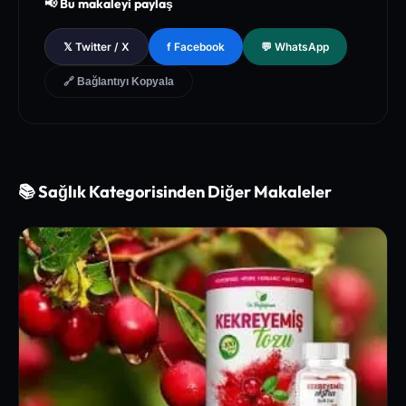
📢 Bu makaleyi paylaş
l Database of Peer-Reviewed Clinical Trials
[3]
The Lancet - Global Health and Preventive Medicine Guidel
𝕏 Twitter / X
f Facebook
💬 WhatsApp
ines for Chronic Metabolic Syndrome Management
🔗 Bağlantıyı Kopyala
📚 Sağlık Kategorisinden Diğer Makaleler