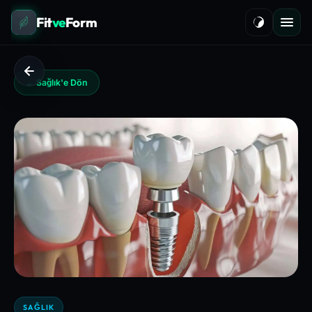
Fit
ve
Form
← Sağlık'e Dön
SAĞLIK