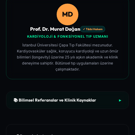
MD
Prof. Dr. Murat Doğan
✓ Tıbbi Hakem
KARDIYOLOJI & FONKSIYONEL TIP UZMANI
İstanbul Üniversitesi Çapa Tıp Fakültesi mezunudur.
Kardiyovasküler sağlık, koruyucu kardiyoloji ve uzun ömür
bilimleri (longevity) üzerine 25 yılı aşkın akademik ve klinik
deneyime sahiptir. Bütünsel tıp uygulamaları üzerine
çalışmaktadır.
📚 Bilimsel Referanslar ve Klinik Kaynaklar
▶
[1]
The New England Journal of Medicine (NEJM) - Clinical Re
view of Longevity Pathways and Cellular Autophagy Inducti
on
[2]
National Institutes of Health (NIH) - PubMed Central Medica