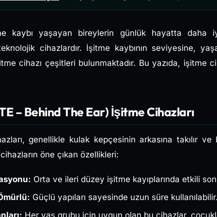
tme kaybı yaşayan bireylerin günlük hayatta daha iy
knolojik cihazlardır. İşitme kaybının seviyesine, ya
şitme cihazı çeşitleri bulunmaktadır. Bu yazıda, işitme cih
BTE – Behind The Ear) İşitme Cihazları
azları, genellikle kulak kepçesinin arkasına takılır ve b
r cihazların öne çıkan özellikleri:
kasyonu:
Orta ve ileri düzey işitme kayıplarında etkili so
Ömürlü:
Güçlü yapıları sayesinde uzun süre kullanılabilir
nları:
Her yaş grubu için uygun olan bu cihazlar, çocukla