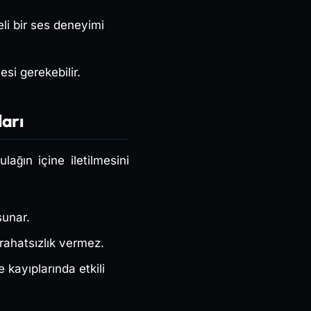
eli bir ses deneyimi
esi gerekebilir.
ları
lağın içine iletilmesini
sunar.
rahatsızlık vermez.
 kayıplarında etkili