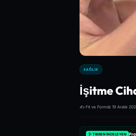
SAĞLIK
İşitme Ciha
✍️ Fit ve Form
📅 19 Aralık 20
Pro
🩺 TIBBEN İNCELEYEN