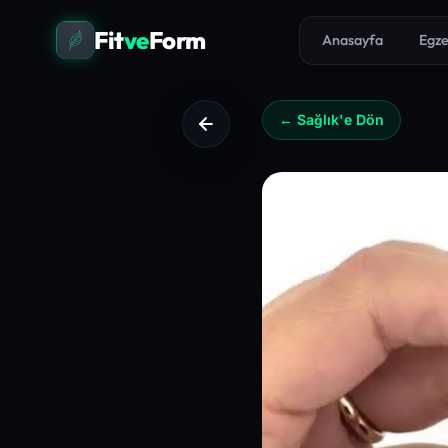
Fit
ve
Form
Anasayfa
Egze
← Sağlık'e Dön