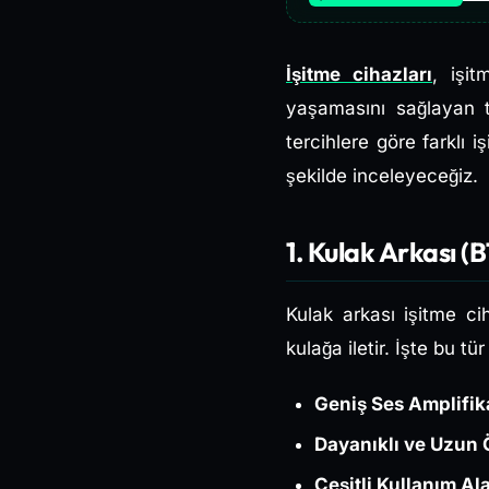
İşitme cihazları
, işi
yaşamasını sağlayan te
tercihlere göre farklı i
şekilde inceleyeceğiz.
1. Kulak Arkası (
Kulak arkası işitme cih
kulağa iletir. İşte bu tü
Geniş Ses Amplifi
Dayanıklı ve Uzun 
Çeşitli Kullanım Ala