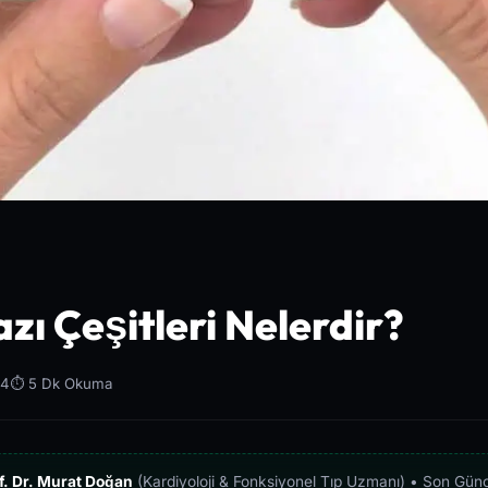
zı Çeşitleri Nelerdir?
24
⏱️ 5 Dk Okuma
f. Dr. Murat Doğan
(Kardiyoloji & Fonksiyonel Tıp Uzmanı) • Son Gün