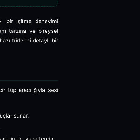
i bir işitme deneyimi
şam tarzına ve bireysel
azı türlerini detaylı bir
ir tüp aracılığıyla sesi
nuçlar sunar.
.
r için de sıkça tercih