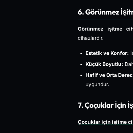
6. Görünmez İşitm
Görünmez işitme cih
cihazlardır.
Estetik ve Konfor:
İ
Küçük Boyutlu:
Daha
Hafif ve Orta Derec
uygundur.
7. Çoçuklar İçin İ
Çocuklar için işitme ci