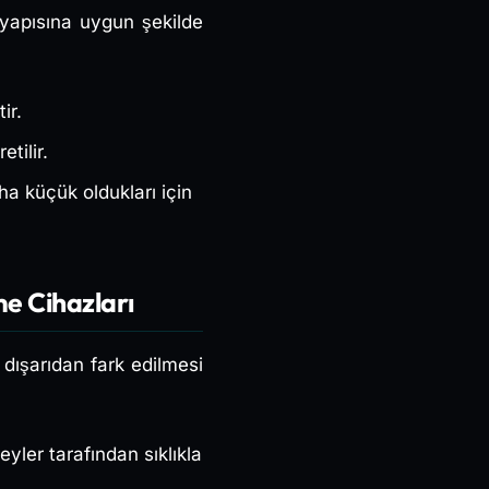
l yapısına uygun şekilde
ir.
tilir.
a küçük oldukları için
me Cihazları
dışarıdan fark edilmesi
yler tarafından sıklıkla