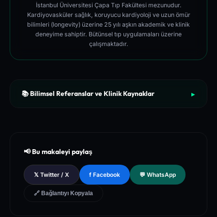
İstanbul Üniversitesi Çapa Tıp Fakültesi mezunudur.
Kardiyovasküler sağlık, koruyucu kardiyoloji ve uzun ömür
bilimleri (longevity) üzerine 25 yılı aşkın akademik ve klinik
deneyime sahiptir. Bütünsel tıp uygulamaları üzerine
çalışmaktadır.
📚 Bilimsel Referanslar ve Klinik Kaynaklar
▶
[1]
The New England Journal of Medicine (NEJM) - Clinical Re
view of Longevity Pathways and Cellular Autophagy Inducti
on
[2]
National Institutes of Health (NIH) - PubMed Central Medica
📢 Bu makaleyi paylaş
l Database of Peer-Reviewed Clinical Trials
[3]
The Lancet - Global Health and Preventive Medicine Guidel
𝕏 Twitter / X
f Facebook
💬 WhatsApp
ines for Chronic Metabolic Syndrome Management
🔗 Bağlantıyı Kopyala