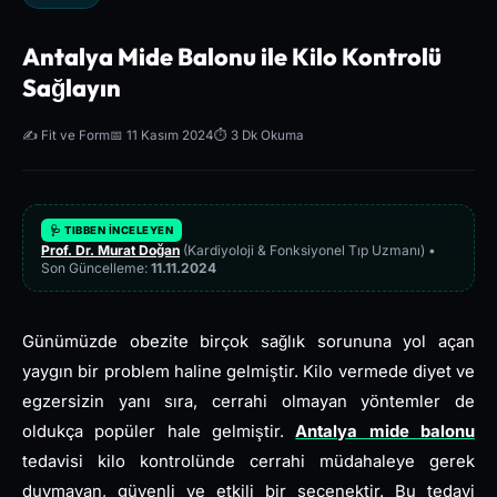
Antalya Mide Balonu ile Kilo Kontrolü
Sağlayın
✍️ Fit ve Form
📅 11 Kasım 2024
⏱️ 3 Dk Okuma
🩺 TIBBEN İNCELEYEN
Prof. Dr. Murat Doğan
(Kardiyoloji & Fonksiyonel Tıp Uzmanı) •
Son Güncelleme:
11.11.2024
Günümüzde obezite birçok sağlık sorununa yol açan
yaygın bir problem haline gelmiştir. Kilo vermede diyet ve
egzersizin yanı sıra, cerrahi olmayan yöntemler de
oldukça popüler hale gelmiştir.
Antalya mide balonu
tedavisi kilo kontrolünde cerrahi müdahaleye gerek
duymayan, güvenli ve etkili bir seçenektir. Bu tedavi