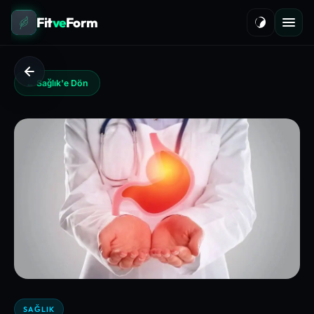
Fit
ve
Form
← Sağlık'e Dön
SAĞLIK