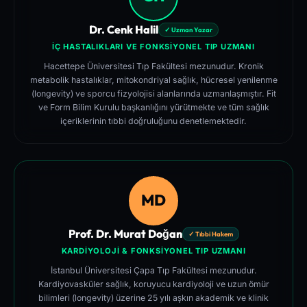
Dr. Cenk Halil
✓ Uzman Yazar
İÇ HASTALIKLARI VE FONKSIYONEL TIP UZMANI
Hacettepe Üniversitesi Tıp Fakültesi mezunudur. Kronik
metabolik hastalıklar, mitokondriyal sağlık, hücresel yenilenme
(longevity) ve sporcu fizyolojisi alanlarında uzmanlaşmıştır. Fit
ve Form Bilim Kurulu başkanlığını yürütmekte ve tüm sağlık
içeriklerinin tıbbi doğruluğunu denetlemektedir.
MD
Prof. Dr. Murat Doğan
✓ Tıbbi Hakem
KARDIYOLOJI & FONKSIYONEL TIP UZMANI
İstanbul Üniversitesi Çapa Tıp Fakültesi mezunudur.
Kardiyovasküler sağlık, koruyucu kardiyoloji ve uzun ömür
bilimleri (longevity) üzerine 25 yılı aşkın akademik ve klinik