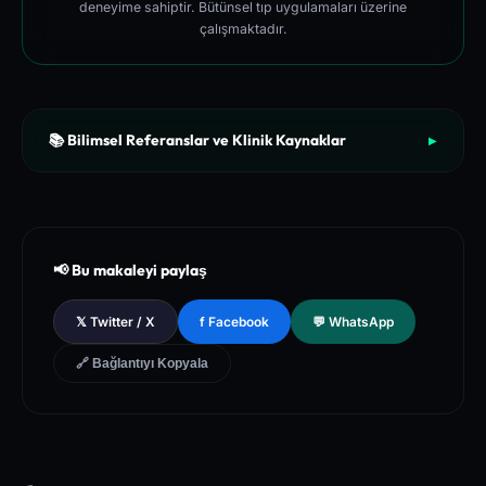
deneyime sahiptir. Bütünsel tıp uygulamaları üzerine
çalışmaktadır.
📚 Bilimsel Referanslar ve Klinik Kaynaklar
▶
[1]
The New England Journal of Medicine (NEJM) - Clinical Re
view of Longevity Pathways and Cellular Autophagy Inducti
on
[2]
National Institutes of Health (NIH) - PubMed Central Medica
📢 Bu makaleyi paylaş
l Database of Peer-Reviewed Clinical Trials
[3]
The Lancet - Global Health and Preventive Medicine Guidel
𝕏 Twitter / X
f Facebook
💬 WhatsApp
ines for Chronic Metabolic Syndrome Management
🔗 Bağlantıyı Kopyala