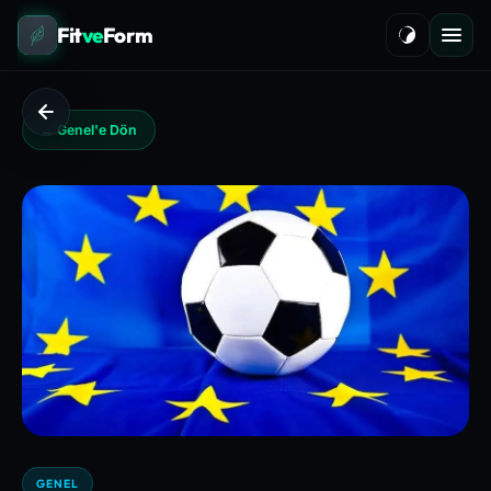
Fit
ve
Form
← Genel'e Dön
GENEL