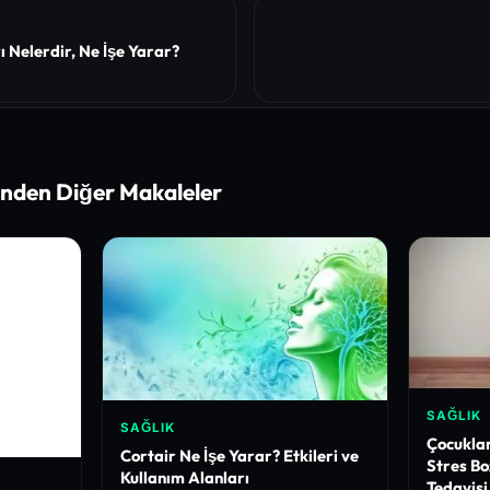
 Nelerdir, Ne İşe Yarar?
inden Diğer Makaleler
SAĞLIK
SAĞLIK
Çocukla
Cortair Ne İşe Yarar? Etkileri ve
Stres Bo
Kullanım Alanları
Tedavisi