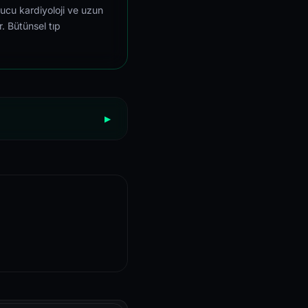
ucu kardiyoloji ve uzun
r. Bütünsel tıp
▶
 Cellular Autophagy Indu
nical Trials
yndrome Management