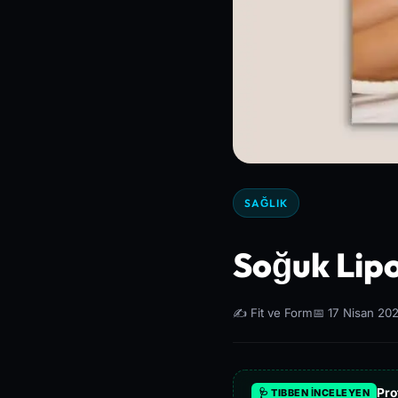
SAĞLIK
Soğuk Lipol
✍️ Fit ve Form
📅 17 Nisan 20
Pro
🩺 TIBBEN İNCELEYEN