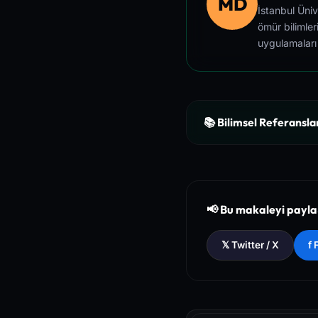
MD
İstanbul Üni
ömür bilimler
uygulamaları
📚 Bilimsel Referansla
[1]
The New England Jour
ction
[2]
National Institutes o
📢 Bu makaleyi payl
[3]
The Lancet - Global 
𝕏 Twitter / X
f