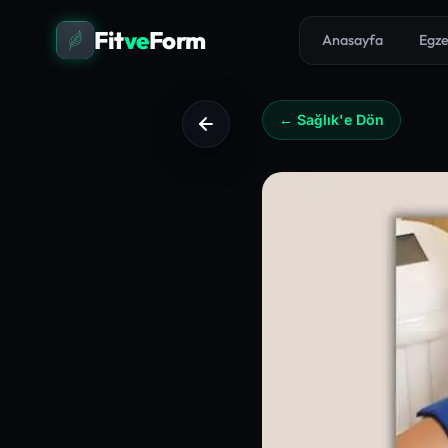
Fit
ve
Form
Anasayfa
Egze
← Sağlık'e Dön