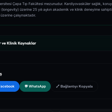
versitesi Çapa Tıp Fakültesi mezunudur. Kardiyovasküler sağlık, koruy
i (longevity) üzerine 25 yılı aşkın akademik ve klinik deneyime sahipti
 üzerine çalışmaktadır.
r ve Klinik Kaynaklar
nal of Medicine (NEJM) - Clinical Review of Longevity Pathways and
f Health (NIH) - PubMed Central Medical Database of Peer-Reviewed Cli
aş
Health and Preventive Medicine Guidelines for Chronic Metabolic S
 Facebook
💬 WhatsApp
🔗 Bağlantıyı Kopyala