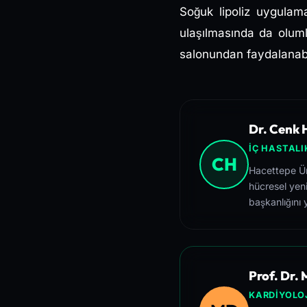
Soğuk lipoliz uygulam
ulaşılmasında da oluml
salonundan faydalanabil
Dr. Cenk H
İÇ HASTALI
CH
Hacettepe Üni
hücresel yeni
başkanlığını 
Prof. Dr.
KARDIYOLOJ