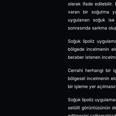
olarak ifade edilebili
varan bir soğutma ya
uygulanan soğuk ise 
sonrasında sarkma oluşm
Soğuk lipoliz uygulama
bölgede incelmenin eld
beraber istenen incelme
Cerrahi herhangi bir 
bölgesel incelmenin el
bir işleme yer açılmas
Soğuk lipoliz uygulam
selülit görüntüsünün d
edilmesini sağlamaktadı