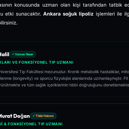
asının konusunda uzman olan kişi tarafından tatbik e
u etki sunacaktır.
Ankara soğuk lipoliz
işlemleri ile il
irsiniz.
alil
✓ Uzman Yazar
KLARI VE FONKSIYONEL TIP UZMANI
versitesi Tıp Fakültesi mezunudur. Kronik metabolik hastalıklar, mito
lenme (longevity) ve sporcu fizyolojisi alanlarında uzmanlaşmıştır. Fit
yürütmekte ve tüm sağlık içeriklerinin tıbbi doğruluğunu denetlemekte
 Murat Doğan
✓ Tıbbi Hakem
I & FONKSIYONEL TIP UZMANI