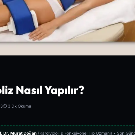
iz Nasıl Yapılır?
23
⏱️ 3 Dk Okuma
f. Dr. Murat Doğan
(Kardiyoloji & Fonksiyonel Tıp Uzmanı) • Son Gün