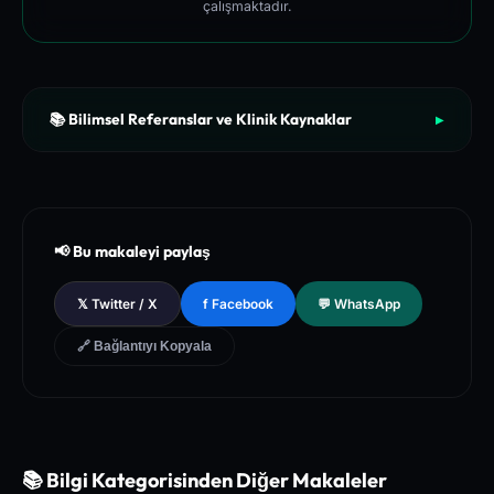
çalışmaktadır.
📚 Bilimsel Referanslar ve Klinik Kaynaklar
▶
[1]
The New England Journal of Medicine (NEJM) - Clinical Re
view of Longevity Pathways and Cellular Autophagy Inducti
on
[2]
National Institutes of Health (NIH) - PubMed Central Medica
📢 Bu makaleyi paylaş
l Database of Peer-Reviewed Clinical Trials
[3]
The Lancet - Global Health and Preventive Medicine Guidel
𝕏 Twitter / X
f Facebook
💬 WhatsApp
ines for Chronic Metabolic Syndrome Management
🔗 Bağlantıyı Kopyala
📚 Bilgi Kategorisinden Diğer Makaleler