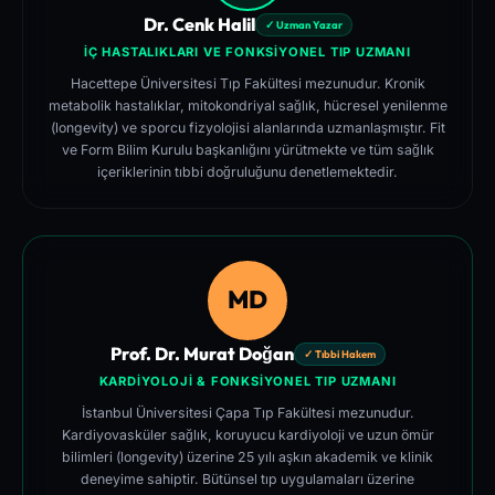
Dr. Cenk Halil
✓ Uzman Yazar
İÇ HASTALIKLARI VE FONKSIYONEL TIP UZMANI
Hacettepe Üniversitesi Tıp Fakültesi mezunudur. Kronik
metabolik hastalıklar, mitokondriyal sağlık, hücresel yenilenme
(longevity) ve sporcu fizyolojisi alanlarında uzmanlaşmıştır. Fit
ve Form Bilim Kurulu başkanlığını yürütmekte ve tüm sağlık
içeriklerinin tıbbi doğruluğunu denetlemektedir.
MD
Prof. Dr. Murat Doğan
✓ Tıbbi Hakem
KARDIYOLOJI & FONKSIYONEL TIP UZMANI
İstanbul Üniversitesi Çapa Tıp Fakültesi mezunudur.
Kardiyovasküler sağlık, koruyucu kardiyoloji ve uzun ömür
bilimleri (longevity) üzerine 25 yılı aşkın akademik ve klinik
deneyime sahiptir. Bütünsel tıp uygulamaları üzerine