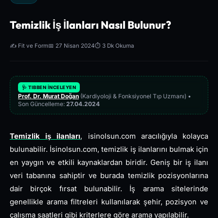
Temizlik İş İlanları Nasıl Bulunur?
✍️ Fit ve Form
📅 27 Nisan 2024
⏱️ 3 Dk Okuma
🩺 TIBBEN İNCELEYEN
Prof. Dr. Murat Doğan
(Kardiyoloji & Fonksiyonel Tıp Uzmanı) •
Son Güncelleme:
27.04.2024
Temizlik iş ilanları
, isinolsun.com aracılığıyla kolayca
bulunabilir. İsinolsun.com, temizlik iş ilanlarını bulmak için
en yaygın ve etkili kaynaklardan biridir. Geniş bir iş ilanı
veri tabanına sahiptir ve burada temizlik pozisyonlarına
dair birçok fırsat bulunabilir. İş arama sitelerinde
genellikle arama filtreleri kullanılarak şehir, pozisyon ve
çalışma saatleri gibi kriterlere göre arama yapılabilir.