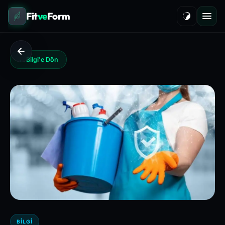
Fit
ve
Form
← Bilgi'e Dön
BILGI