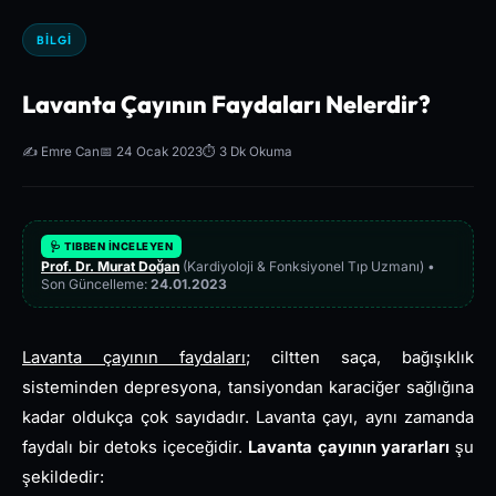
BILGI
Lavanta Çayının Faydaları Nelerdir?
✍️ Emre Can
📅 24 Ocak 2023
⏱️ 3 Dk Okuma
🩺 TIBBEN İNCELEYEN
Prof. Dr. Murat Doğan
(Kardiyoloji & Fonksiyonel Tıp Uzmanı) •
Son Güncelleme:
24.01.2023
Lavanta çayının faydaları
; ciltten saça, bağışıklık
sisteminden depresyona, tansiyondan karaciğer sağlığına
kadar oldukça çok sayıdadır. Lavanta çayı, aynı zamanda
faydalı bir detoks içeceğidir.
Lavanta çayının yararları
şu
şekildedir: