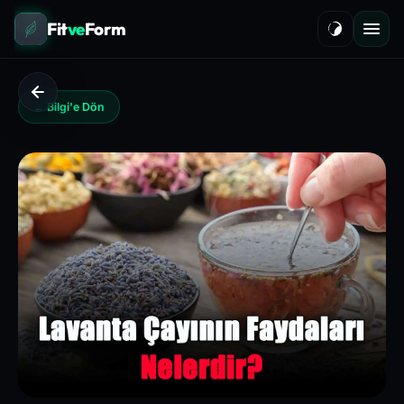
Fit
ve
Form
← Bilgi'e Dön