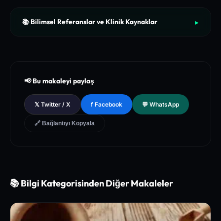
📚 Bilimsel Referanslar ve Klinik Kaynaklar
▶
[1]
The New England Journal of Medicine (NEJM) - Clinical Re
view of Longevity Pathways and Cellular Autophagy Inducti
on
[2]
National Institutes of Health (NIH) - PubMed Central Medica
📢 Bu makaleyi paylaş
l Database of Peer-Reviewed Clinical Trials
[3]
The Lancet - Global Health and Preventive Medicine Guidel
𝕏 Twitter / X
f Facebook
💬 WhatsApp
ines for Chronic Metabolic Syndrome Management
🔗 Bağlantıyı Kopyala
📚 Bilgi Kategorisinden Diğer Makaleler