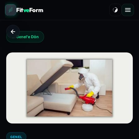
Fit
ve
Form
← Genel'e Dön
GENEL