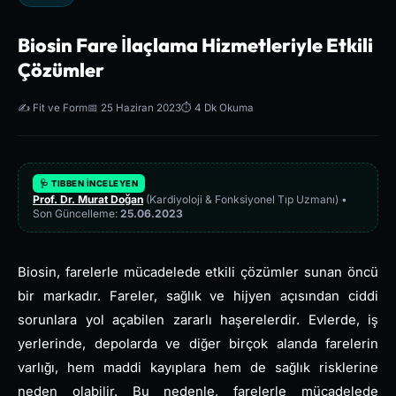
Biosin Fare İlaçlama Hizmetleriyle Etkili
Çözümler
✍️ Fit ve Form
📅 25 Haziran 2023
⏱️ 4 Dk Okuma
🩺 TIBBEN İNCELEYEN
Prof. Dr. Murat Doğan
(Kardiyoloji & Fonksiyonel Tıp Uzmanı) •
Son Güncelleme:
25.06.2023
Biosin, farelerle mücadelede etkili çözümler sunan öncü
bir markadır. Fareler, sağlık ve hijyen açısından ciddi
sorunlara yol açabilen zararlı haşerelerdir. Evlerde, iş
yerlerinde, depolarda ve diğer birçok alanda farelerin
varlığı, hem maddi kayıplara hem de sağlık risklerine
neden olabilir. Bu nedenle, farelerle mücadelede