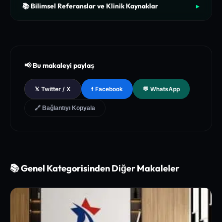
📚 Bilimsel Referanslar ve Klinik Kaynaklar
▶
[1]
The New England Journal of Medicine (NEJM) - Clinical Re
view of Longevity Pathways and Cellular Autophagy Inducti
on
[2]
National Institutes of Health (NIH) - PubMed Central Medica
📢 Bu makaleyi paylaş
l Database of Peer-Reviewed Clinical Trials
[3]
The Lancet - Global Health and Preventive Medicine Guidel
𝕏 Twitter / X
f Facebook
💬 WhatsApp
ines for Chronic Metabolic Syndrome Management
🔗 Bağlantıyı Kopyala
📚 Genel Kategorisinden Diğer Makaleler