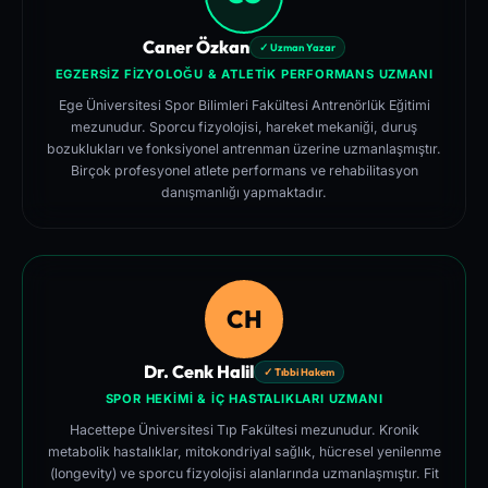
Caner Özkan
✓ Uzman Yazar
EGZERSIZ FIZYOLOĞU & ATLETIK PERFORMANS UZMANI
Ege Üniversitesi Spor Bilimleri Fakültesi Antrenörlük Eğitimi
mezunudur. Sporcu fizyolojisi, hareket mekaniği, duruş
bozuklukları ve fonksiyonel antrenman üzerine uzmanlaşmıştır.
Birçok profesyonel atlete performans ve rehabilitasyon
danışmanlığı yapmaktadır.
CH
Dr. Cenk Halil
✓ Tıbbi Hakem
SPOR HEKIMI & İÇ HASTALIKLARI UZMANI
Hacettepe Üniversitesi Tıp Fakültesi mezunudur. Kronik
metabolik hastalıklar, mitokondriyal sağlık, hücresel yenilenme
(longevity) ve sporcu fizyolojisi alanlarında uzmanlaşmıştır. Fit