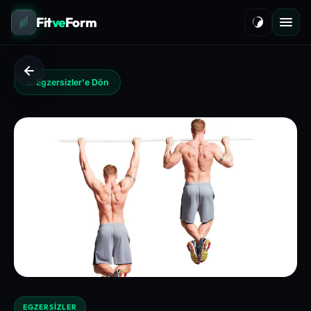
Fit
ve
Form
← Egzersizler'e Dön
EGZERSIZLER