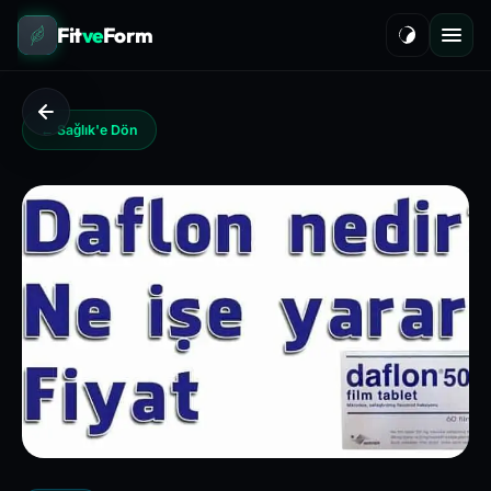
Fit
ve
Form
← Sağlık'e Dön