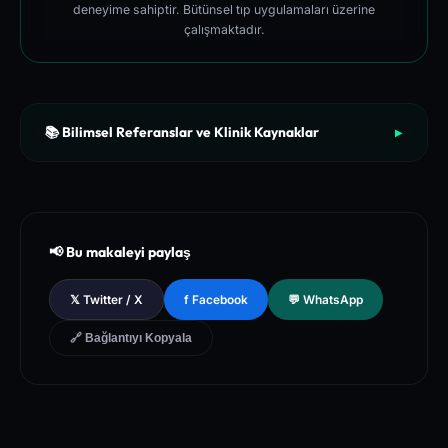
deneyime sahiptir. Bütünsel tıp uygulamaları üzerine
çalışmaktadır.
📚 Bilimsel Referanslar ve Klinik Kaynaklar
▶
[1]
The New England Journal of Medicine (NEJM) - Clinical Re
view of Longevity Pathways and Cellular Autophagy Inducti
on
[2]
National Institutes of Health (NIH) - PubMed Central Medica
📢 Bu makaleyi paylaş
l Database of Peer-Reviewed Clinical Trials
[3]
The Lancet - Global Health and Preventive Medicine Guidel
𝕏 Twitter / X
f Facebook
💬 WhatsApp
ines for Chronic Metabolic Syndrome Management
🔗 Bağlantıyı Kopyala