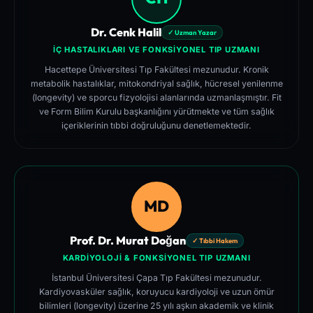
Dr. Cenk Halil
✓ Uzman Yazar
İÇ HASTALIKLARI VE FONKSIYONEL TIP UZMANI
Hacettepe Üniversitesi Tıp Fakültesi mezunudur. Kronik
metabolik hastalıklar, mitokondriyal sağlık, hücresel yenilenme
(longevity) ve sporcu fizyolojisi alanlarında uzmanlaşmıştır. Fit
ve Form Bilim Kurulu başkanlığını yürütmekte ve tüm sağlık
içeriklerinin tıbbi doğruluğunu denetlemektedir.
MD
Prof. Dr. Murat Doğan
✓ Tıbbi Hakem
KARDIYOLOJI & FONKSIYONEL TIP UZMANI
İstanbul Üniversitesi Çapa Tıp Fakültesi mezunudur.
Kardiyovasküler sağlık, koruyucu kardiyoloji ve uzun ömür
bilimleri (longevity) üzerine 25 yılı aşkın akademik ve klinik