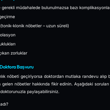
ne gerekli müdahalede bulunulmazsa bazı komplikasyonlar
geçirme
tonik-klonik nöbetler – uzun süreli)
zolasyon
uklukları
ıkan zorluklar
n Doktora Başvuru
ınlık nöbeti geçiriyorsa doktordan mutlaka randevu alı
len nöbetler hakkında fikir edinin. Aşağıdaki soruları d
 doktorunuzla paylaşabilirsiniz.
ladı?