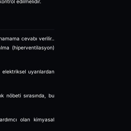
ntrol edilmelidir.
namama cevabı verilir..
alma (hiperventilasyon)
 elektriksel uyarılardan
lık nöbeti sırasında, bu
 yardımcı olan kimyasal