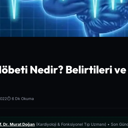
öbeti Nedir? Belirtileri v
2022
⏱️ 6 Dk Okuma
f. Dr. Murat Doğan
(Kardiyoloji & Fonksiyonel Tıp Uzmanı) • Son Gün