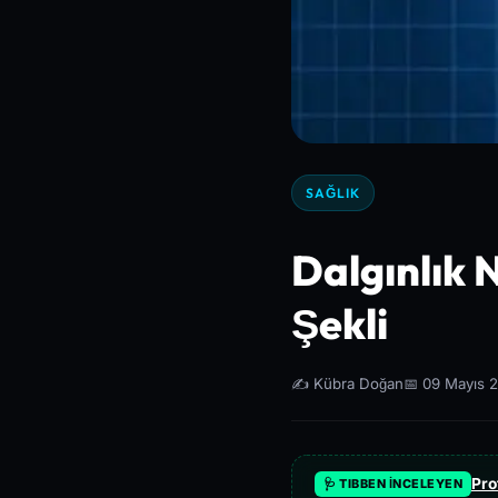
SAĞLIK
Dalgınlık N
Şekli
✍️ Kübra Doğan
📅 09 Mayıs 
Pro
🩺 TIBBEN İNCELEYEN