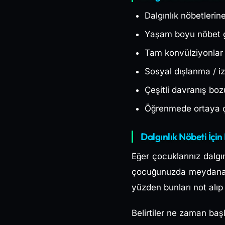
Dalgınlık nöbetleri
Yaşam boyu nöbet 
Tam konvülziyonlar (
Sosyal dışlanma / i
Çeşitli davranış boz
Öğrenmede ortaya ç
Dalgınlık Nöbeti İçi
Eğer çocuklarınız dalg
çocuğunuzda meydana ge
yüzden bunları not alıp
Belirtiler ne zaman baş