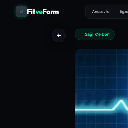
Fit
ve
Form
Anasayfa
Egze
← Sağlık'e Dön