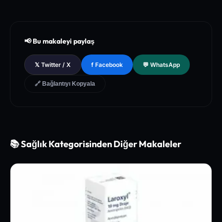
[1]
The New England Journal of Medicine (NEJM) - Clinical Re
view of Longevity Pathways and Cellular Autophagy Inducti
on
[2]
National Institutes of Health (NIH) - PubMed Central Medica
📢 Bu makaleyi paylaş
l Database of Peer-Reviewed Clinical Trials
[3]
The Lancet - Global Health and Preventive Medicine Guidel
𝕏 Twitter / X
f Facebook
💬 WhatsApp
ines for Chronic Metabolic Syndrome Management
🔗 Bağlantıyı Kopyala
📚 Sağlık Kategorisinden Diğer Makaleler