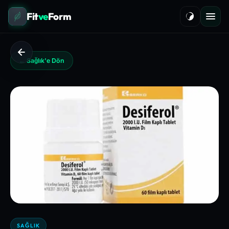
Fit
ve
Form
← Sağlık'e Dön
SAĞLIK