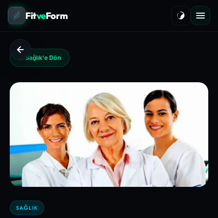
Fit
ve
Form
← Sağlık'e Dön
SAĞLIK