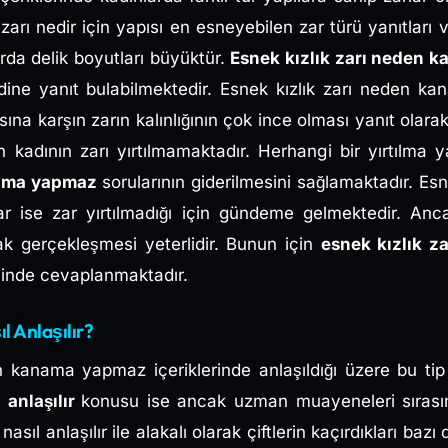
zarı nedir için yapısı en esneyebilen zar türü yanıtları v
rda delik boyutları büyüktür.
Esnek kızlık zarı neden 
ine yanıt bulabilmektedir. Esnek kızlık zarı neden k
a karşın zarın kalınlığının çok ince olması yanıt olarak v
n kadının zarı yırtılmamaktadır. Herhangi bir yırtılm
nama yapmaz
sorularının giderilmesini sağlamaktadır. Esn
lar ise zar yırtılmadığı için gündeme gelmektedir. Anca
arak gerçekleşmesi yeterlidir. Bunun için
esnek kızlık za
klinde cevaplanmaktadır.
ıl Anlaşılır?
n kanama yapmaz içeriklerinde anlaşıldığı üzere bu tip 
l anlaşılır
konusu ise ancak uzman muayeneleri sırası
asıl anlaşılır ile alakalı olarak çiftlerin kaçırdıkları baz