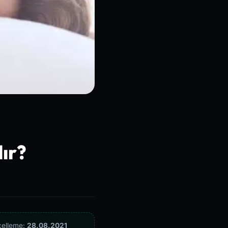
lır?
celleme:
28.08.2021