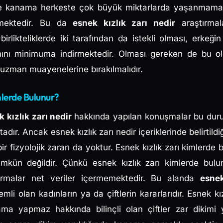
lerde kanama herkeste çok büyük miktarlarda yaşanmama
mektedir. Bu da
esnek kızlık zarı nedir
araştırmal
irlikteliklerde iki tarafından da istekli olması, erkeğ
ını minimuma indirmektedir. Olması gereken de bu o
lır uzman muayenelerine bırakılmalıdır.
mlerde Bulunur?
k kızlık zarı nedir
hakkında yapılan konuşmalar bu duru
ır. Ancak esnek kızlık zarı nedir içeriklerinde belirtild
 bir fizyolojik zararı da yoktur. Esnek kızlık zarı kimlerd
ümkün değildir. Çünkü esnek kızlık zarı kimlerde bulunur
tırmalar net veriler içermemektedir. Bu alanda
esnek
li olan kadınların ya da çiftlerin kararlarıdır. Esnek kı
ma yapmaz hakkında bilinçli olan çiftler zar dikimi 