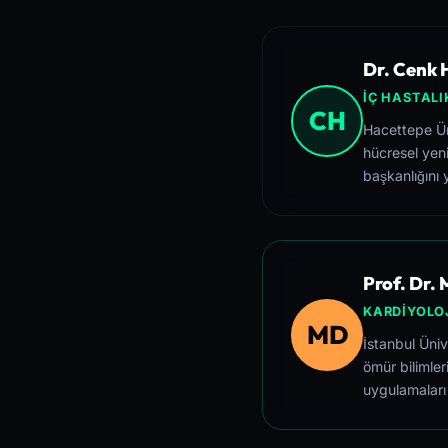
Dr. Cenk H
İÇ HASTALI
CH
Hacettepe Üni
hücresel yeni
başkanlığını 
Prof. Dr.
KARDIYOLOJ
MD
İstanbul Üni
ömür bilimler
uygulamaları