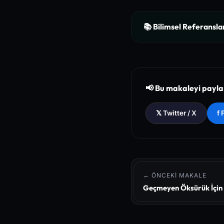
📚 Bilimsel Referansla
[1]
The New England Jour
ction
[2]
National Institutes o
📢 Bu makaleyi payl
[3]
The Lancet - Global 
𝕏 Twitter / X
f
← ÖNCEKI MAKALE
Geçmeyen Öksürük İçin