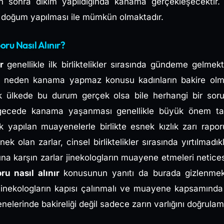
an sonra dikim yapıldığında kanama gerçekleşecektir.
al doğum yapılması ile mümkün olmaktadır.
oru Nasıl Alınır?
ir
genellikle ilk birliktelikler sırasında gündeme gelmek
rı neden kanama yapmaz konusu kadınların bakire olmad
k ülkede bu durum gerçek olsa bile herhangi bir soru
gecede kanama yaşanması genellikle büyük önem taş
 yapılan muayenelerle birlikte esnek kızlık zarı raporu 
ek olan zarlar, cinsel birliktelikler sırasında yırtılmadık
na karşın zarlar jinekologların muayene etmeleri netices
oru nasıl alınır
konusunun yanıtı da burada gizlenmekt
n jinekologların kapısı çalınmalı ve muayene kapsamında 
erinde bakireliği değil sadece zarın varlığını doğrulam