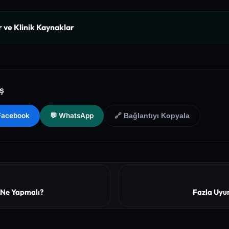
r ve Klinik Kaynaklar
nal of Medicine (NEJM) - Clinical Review of Longevity Pathways and
f Health (NIH) - PubMed Central Medical Database of Peer-Reviewed Cli
aş
Health and Preventive Medicine Guidelines for Chronic Metabolic S
 Facebook
💬 WhatsApp
🔗 Bağlantıyı Kopyala
 Ne Yapmalı?
Fazla Uyu