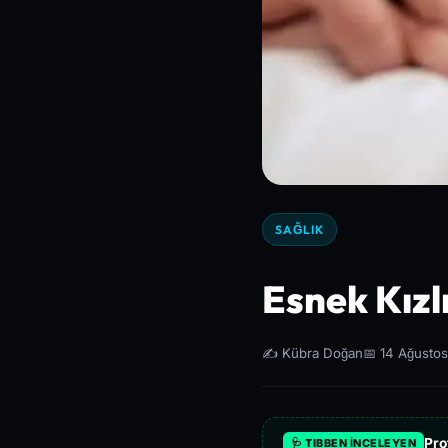
SAĞLIK
Esnek Kızlı
✍️ Kübra Doğan
📅 14 Ağusto
Pro
🩺 TIBBEN İNCELEYEN