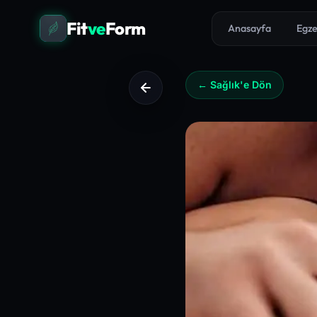
Fit
ve
Form
Anasayfa
Egze
← Sağlık'e Dön