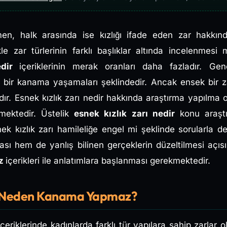
men, halk arasında ise kızlığı ifade eden zar hakkın
le zar türlerinin farklı başlıklar altında incelenme
edir
içeriklerinin merak oranları daha fazladır. Gene
nra bir kanama yaşamaları şeklindedir. Ancak ensek bir z
 Esnek kızlık zarı nedir hakkında araştırma yapılma o
mektedir. Üstelik
esnek kızlık zarı nedir
konu araştı
k kızlık zarı hamileliğe engel mi şeklinde sorularla 
sı hem de yanlış bilinen gerçeklerin düzeltilmesi açı
az
içerikleri ile anlatımlara başlanması gerekmektedir.
rı Neden Kanama Yapmaz?
içeriklerinde kadınlarda farklı tür yapılara sahip zarlar ol