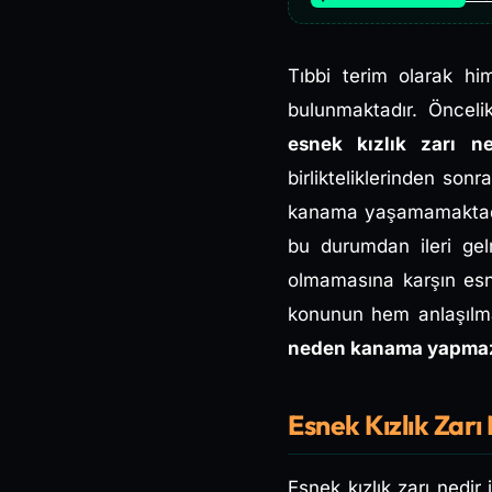
Tıbbi terim olarak hi
bulunmaktadır. Öncelik
esnek kızlık zarı n
birlikteliklerinden so
kanama yaşamamaktadır.
bu durumdan ileri gel
olmamasına karşın esne
konunun hem anlaşılma
neden kanama yapm
Esnek Kızlık Za
Esnek kızlık zarı nedir 