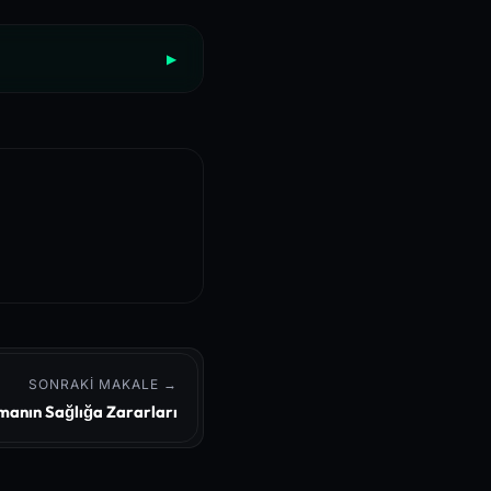
▶
 Cellular Autophagy Indu
nical Trials
yndrome Management
SONRAKI MAKALE →
manın Sağlığa Zararları