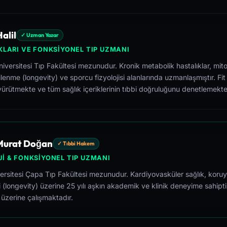
alil
✓ Uzman Yazar
KLARI VE FONKSIYONEL TIP UZMANI
versitesi Tıp Fakültesi mezunudur. Kronik metabolik hastalıklar, mito
lenme (longevity) ve sporcu fizyolojisi alanlarında uzmanlaşmıştır. Fit
yürütmekte ve tüm sağlık içeriklerinin tıbbi doğruluğunu denetlemekte
 Murat Doğan
✓ Tıbbi Hakem
I & FONKSIYONEL TIP UZMANI
versitesi Çapa Tıp Fakültesi mezunudur. Kardiyovasküler sağlık, koruy
i (longevity) üzerine 25 yılı aşkın akademik ve klinik deneyime sahipti
 üzerine çalışmaktadır.