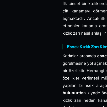
İlk cinsel birliktelik
çift kanamayı görme
açmaktadır. Ancak ilk b
etmenler kanama oran
kızlık zarı nasıl anlaşı
Esnek Kızlık Zarı Ki
Kadınlar arasında
esne
görülmesine yol açmaktad
bir özelliktir. Herhangi
özellikler verilmesi m
yapılan bilinsek araş
bulunur
dan ziyade önem
kızlık zarı neden kana