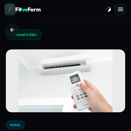
Fit
ve
Form
← Genel'e Dön
GENEL