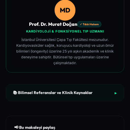
MD
Prof. Dr. Murat Doğan
✓ Tıbbi Hakem
KARDIYOLOJI & FONKSIYONEL TIP UZMANI
İstanbul Üniversitesi Çapa Tıp Fakültesi mezunudur.
Kardiyovasküler sağlık, koruyucu kardiyoloji ve uzun ömür
bilimleri (longevity) üzerine 25 yılı aşkın akademik ve klinik
deneyime sahiptir. Bütünsel tıp uygulamaları üzerine
çalışmaktadır.
📚 Bilimsel Referanslar ve Klinik Kaynaklar
▶
[1]
The New England Journal of Medicine (NEJM) - Clinical Re
view of Longevity Pathways and Cellular Autophagy Inducti
on
[2]
National Institutes of Health (NIH) - PubMed Central Medica
📢 Bu makaleyi paylaş
l Database of Peer-Reviewed Clinical Trials