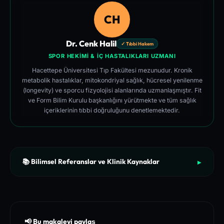
CH
Dr. Cenk Halil
✓ Tıbbi Hakem
SPOR HEKIMI & İÇ HASTALIKLARI UZMANI
Hacettepe Üniversitesi Tıp Fakültesi mezunudur. Kronik
metabolik hastalıklar, mitokondriyal sağlık, hücresel yenilenme
(longevity) ve sporcu fizyolojisi alanlarında uzmanlaşmıştır. Fit
ve Form Bilim Kurulu başkanlığını yürütmekte ve tüm sağlık
içeriklerinin tıbbi doğruluğunu denetlemektedir.
📚 Bilimsel Referanslar ve Klinik Kaynaklar
▶
[1]
Medicine & Science in Sports & Exercise (ACSM) - Exercise
Prescription and Neuromuscular Adaptation Standards
[2]
British Journal of Sports Medicine (BJSM) - Systematic Re
view on High-Intensity Interval Training and Cardiovascular
📢 Bu makaleyi paylaş