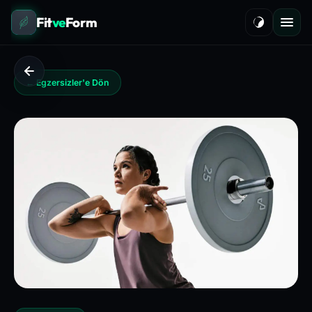
Fit
ve
Form
← Egzersizler'e Dön