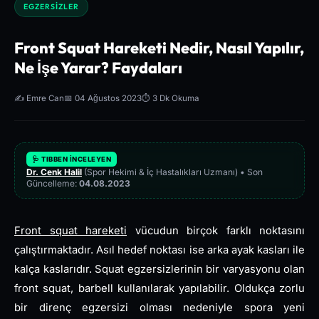
EGZERSIZLER
Front Squat Hareketi Nedir, Nasıl Yapılır,
Ne İşe Yarar? Faydaları
✍️ Emre Can
📅 04 Ağustos 2023
⏱️ 3 Dk Okuma
🩺 TIBBEN İNCELEYEN
Dr. Cenk Halil
(Spor Hekimi & İç Hastalıkları Uzmanı) • Son
Güncelleme:
04.08.2023
Front squat hareketi
vücudun birçok farklı noktasını
çalıştırmaktadır. Asıl hedef noktası ise arka ayak kasları ile
kalça kaslarıdır. Squat egzersizlerinin bir varyasyonu olan
front squat, barbell kullanılarak yapılabilir. Oldukça zorlu
bir direnç egzersizi olması nedeniyle spora yeni