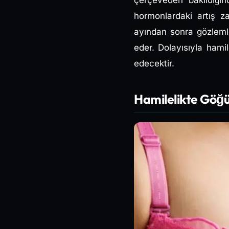
çerçeveden bakıldığı
hormonlardaki artış za
ayından sonra gözleml
eder. Dolayısıyla hami
edecektir.
Hamilelikte Göğ