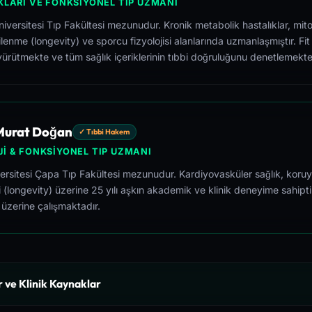
KLARI VE FONKSIYONEL TIP UZMANI
versitesi Tıp Fakültesi mezunudur. Kronik metabolik hastalıklar, mito
lenme (longevity) ve sporcu fizyolojisi alanlarında uzmanlaşmıştır. Fit
yürütmekte ve tüm sağlık içeriklerinin tıbbi doğruluğunu denetlemekte
 Murat Doğan
✓ Tıbbi Hakem
I & FONKSIYONEL TIP UZMANI
versitesi Çapa Tıp Fakültesi mezunudur. Kardiyovasküler sağlık, koruy
i (longevity) üzerine 25 yılı aşkın akademik ve klinik deneyime sahipti
 üzerine çalışmaktadır.
r ve Klinik Kaynaklar