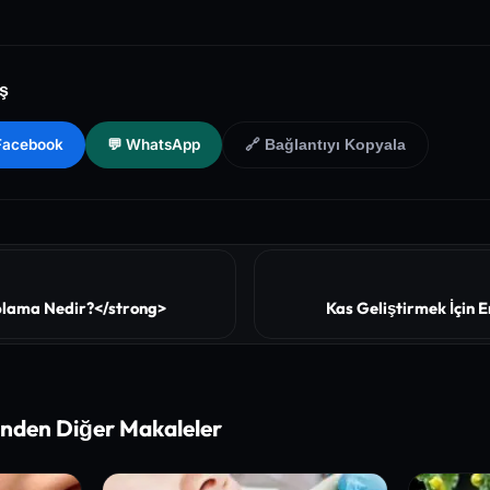
nal of Medicine (NEJM) - Clinical Review of Longevity Pathways and
f Health (NIH) - PubMed Central Medical Database of Peer-Reviewed Cli
aş
Health and Preventive Medicine Guidelines for Chronic Metabolic S
 Facebook
💬 WhatsApp
🔗 Bağlantıyı Kopyala
lama Nedir?</strong>
Kas Geliştirmek İçin En
inden Diğer Makaleler