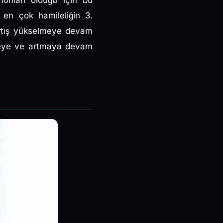
onları olduğu için bu
e en çok hamileliğin 3.
artış yükselmeye devam
ülmeye ve artmaya devam