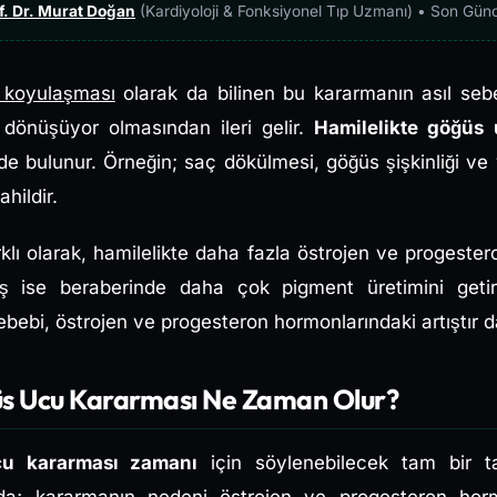
f. Dr. Murat Doğan
(Kardiyoloji & Fonksiyonel Tıp Uzmanı) • Son Gün
 koyulaşması
olarak da bilinen bu kararmanın asıl sebe
dönüşüyor olmasından ileri gelir.
Hamilelikte göğüs
de bulunur. Örneğin; saç dökülmesi, göğüs şişkinliği ve
hildir.
ı olarak, hamilelikte daha fazla östrojen ve progestero
ış ise beraberinde daha çok pigment üretimini getir
ebi, östrojen ve progesteron hormonlarındaki artıştır da 
üs Ucu Kararması Ne Zaman Olur?
cu kararması zamanı
için söylenebilecek tam bir ta