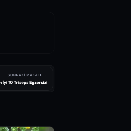
 Cellular Autophagy Indu
nical Trials
yndrome Management
SONRAKI MAKALE →
 İyi 10 Triseps Egzersizi