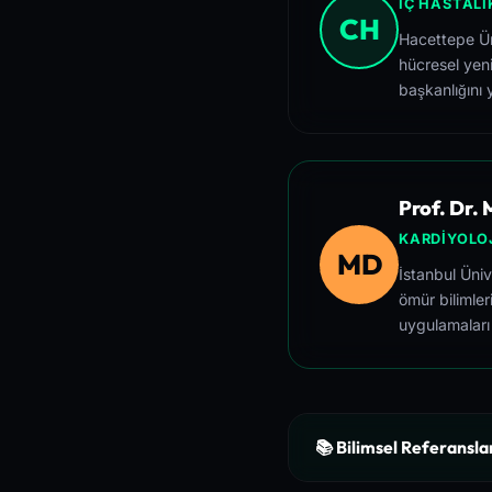
İÇ HASTALI
CH
Hacettepe Üni
hücresel yeni
başkanlığını 
Prof. Dr.
KARDIYOLOJ
MD
İstanbul Üni
ömür bilimler
uygulamaları
📚 Bilimsel Referansla