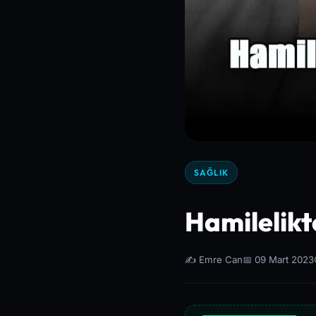
SAĞLIK
Hamilelik
✍️ Emre Can
📅 09 Mart 2023