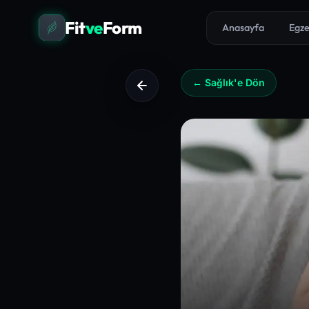
Fit
ve
Form
Anasayfa
Egze
← Sağlık'e Dön