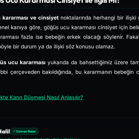
 kararması ve cinsiyet
noktalarında herhangi bir iliş
enel kanıya göre, göğüs ucu kararması cinsiyet için belirl
rarması fazla ise bebeğin erkek olacağı söylenir. Fak
 böyle bir durum ya da ilişki söz konusu olamaz.
ğüs ucu kararması
yukarıda da bahsettiğimiz üzere tam
 tıbbi çerçeveden bakıldığında, bu kararmanın bebeğin c
ikte Karın Düşmesi Nasıl Anlaşılır?
alil
✓ Uzman Yazar