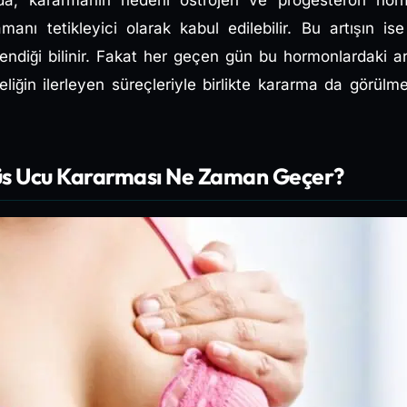
nda; kararmanın nedeni östrojen ve progesteron horm
manı tetikleyici olarak kabul edilebilir. Bu artışın is
endiği bilinir. Fakat her geçen gün bu hormonlardaki 
leliğin ilerleyen süreçleriyle birlikte kararma da gör
üs Ucu Kararması Ne Zaman Geçer?