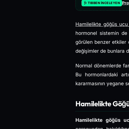
Pro
🩺 TIBBEN İNCELEYEN
Hamilelikte göğüs ucu
hormonel sistemin de 
görülen benzer etkiler 
değişimler de bunlara da
Normal dönemlerde farkl
Bu hormonlardaki art
kararmasının yegane seb
Hamilelikte Göğ
Hamilelikte göğüs u