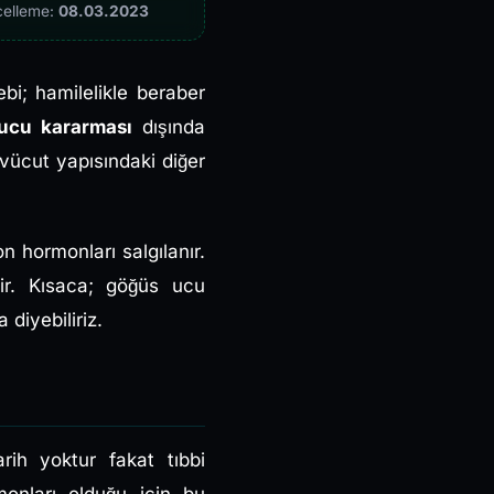
celleme:
08.03.2023
bi; hamilelikle beraber
 ucu kararması
dışında
 vücut yapısındaki diğer
n hormonları salgılanır.
ir. Kısaca; göğüs ucu
diyebiliriz.
rih yoktur fakat tıbbi