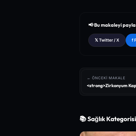
[1]
The New England Jour
ction
[2]
National Institutes o
📢 Bu makaleyi payl
[3]
The Lancet - Global 
𝕏 Twitter / X
f
← ÖNCEKI MAKALE
<strong>Zirkonyum Kap
📚 Sağlık Kategoris