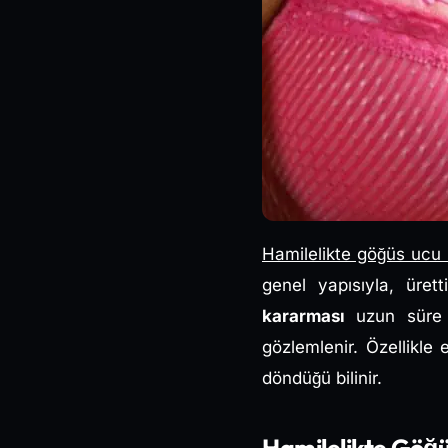
Hamilelikte göğüs ucu
genel yapısıyla, üret
kararması
uzun süre 
gözlemlenir. Özellikl
döndüğü bilinir.
Hamilelikte Göğüs