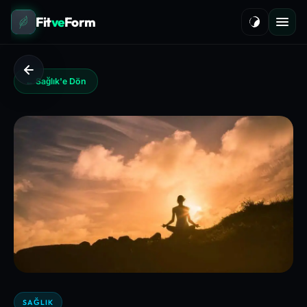
Fit
ve
Form
← Sağlık'e Dön
SAĞLIK