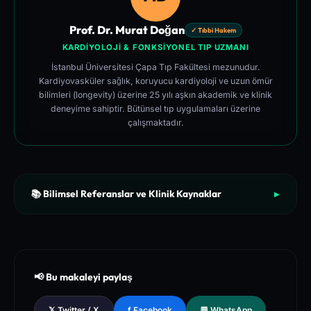
Prof. Dr. Murat Doğan
✓ Tıbbi Hakem
KARDIYOLOJI & FONKSIYONEL TIP UZMANI
İstanbul Üniversitesi Çapa Tıp Fakültesi mezunudur.
Kardiyovasküler sağlık, koruyucu kardiyoloji ve uzun ömür
bilimleri (longevity) üzerine 25 yılı aşkın akademik ve klinik
deneyime sahiptir. Bütünsel tıp uygulamaları üzerine
çalışmaktadır.
📚 Bilimsel Referanslar ve Klinik Kaynaklar
▶
[1]
The New England Journal of Medicine (NEJM) - Clinical Re
view of Longevity Pathways and Cellular Autophagy Inducti
on
[2]
National Institutes of Health (NIH) - PubMed Central Medica
📢 Bu makaleyi paylaş
l Database of Peer-Reviewed Clinical Trials
[3]
The Lancet - Global Health and Preventive Medicine Guidel
𝕏 Twitter / X
f Facebook
💬 WhatsApp