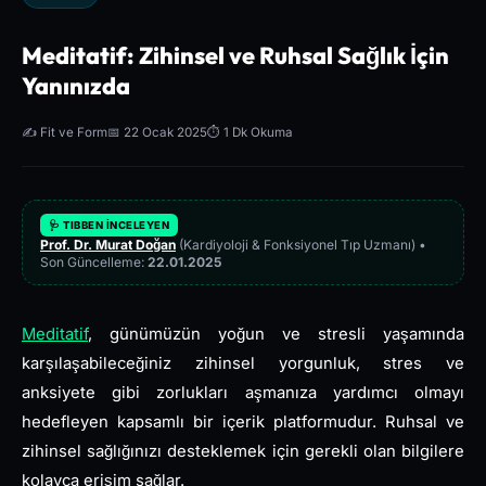
Meditatif: Zihinsel ve Ruhsal Sağlık İçin
Yanınızda
✍️ Fit ve Form
📅 22 Ocak 2025
⏱️ 1 Dk Okuma
🩺 TIBBEN İNCELEYEN
Prof. Dr. Murat Doğan
(Kardiyoloji & Fonksiyonel Tıp Uzmanı) •
Son Güncelleme:
22.01.2025
Meditatif
, günümüzün yoğun ve stresli yaşamında
karşılaşabileceğiniz zihinsel yorgunluk, stres ve
anksiyete gibi zorlukları aşmanıza yardımcı olmayı
hedefleyen kapsamlı bir içerik platformudur. Ruhsal ve
zihinsel sağlığınızı desteklemek için gerekli olan bilgilere
kolayca erişim sağlar.