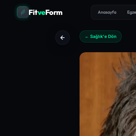
Fit
ve
Form
Anasayfa
Egze
← Sağlık'e Dön