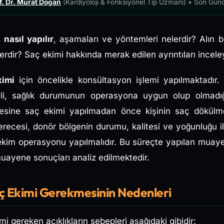
f. Dr. Murat Doğan
(Kardiyoloji & Fonksiyonel Tıp Uzmanı) • Son Gün
 nasıl yapılır
, aşamaları ve yöntemleri nelerdir? Alın b
rdir? Saç ekimi hakkında merak edilen ayrıntıları inceleye
kimi
için öncelikle konsültasyon işlemi yapılmaktadır.
li, sağlık durumunun operasyona uygun olup olmadığı
lgesine saç ekimi yapılmadan önce kişinin saç dökülme
erecesi, donör bölgenin durumu, kalitesi ve yoğunluğu ile
ekim operasyonu yapılmalıdır. Bu süreçte yapılan muayen
 muayene sonuçları analiz edilmektedir.
aç Ekimi Gerekmesinin Nedenleri
i gereken açıklıkların sebepleri aşağıdaki gibidir: