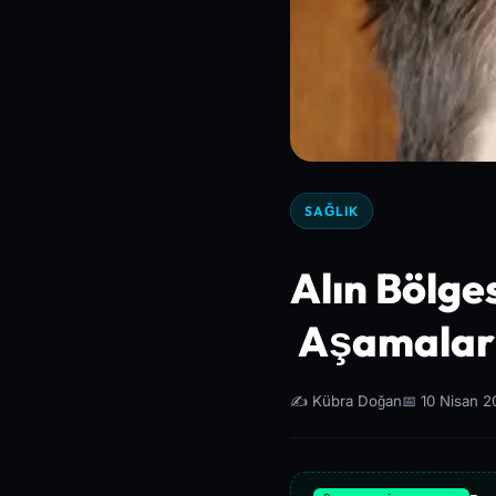
SAĞLIK
Alın Bölges
Aşamaları
✍️ Kübra Doğan
📅 10 Nisan 