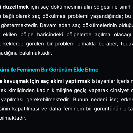
ni düzeltmek
için saç dökülmesinin alın bölgesi ile sınırl
 bağlı olarak saç dökülmesi problemi yaşandığında; bu il
ni göstermektedir. Devam eden saç dökülmelerinin oldu
ekilen bölge haricindeki bölgelerde açılma olacağı
a erkeklerde görülen bir problem olmakla beraber, te
dığına bakılmaktadır.
Ekimi İle Feminem Bir Görünüm Elde Etme
 kavuşmak için saç ekimi
yaptırmak
isteyenler içerisi
rkek kimliğinden kadın kimliğine geçiş yaparak cinsiyet de
yapılması gerekebilmektedir. Bunun nedeni ise; erkekl
tisinin kapatılması ve daha feminem bir görüntünün ortay
pılmaktadır.