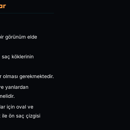
ar
bir görünüm elde
 saç köklerinin
or olması gerekmektedir.
 ve yanlardan
elidir.
ar için oval ve
 ile ön saç çizgisi