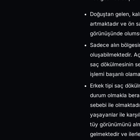
Doğuştan gelen, kalıt
artmaktadır ve ön sa
görünüşünde olumsuz
Sadece alın bölgesin
oluşabilmektedir. Aç
saç dökülmesinin se
işlemi başarılı olam
Erkek tipi saç dökü
durum olmakla berab
sebebi ile olmaktadı
yaşayanlar ile karşı
tüy görünümünü alm
gelmektedir ve ilerl