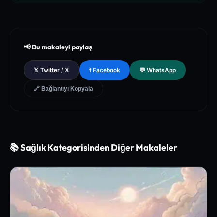
[1]
The New England Journal of Medicine (NEJM) - Clinical Re
view of Longevity Pathways and Cellular Autophagy Inducti
on
[2]
National Institutes of Health (NIH) - PubMed Central Medica
📢 Bu makaleyi paylaş
l Database of Peer-Reviewed Clinical Trials
[3]
The Lancet - Global Health and Preventive Medicine Guidel
𝕏 Twitter / X
f Facebook
💬 WhatsApp
ines for Chronic Metabolic Syndrome Management
🔗 Bağlantıyı Kopyala
📚 Sağlık Kategorisinden Diğer Makaleler