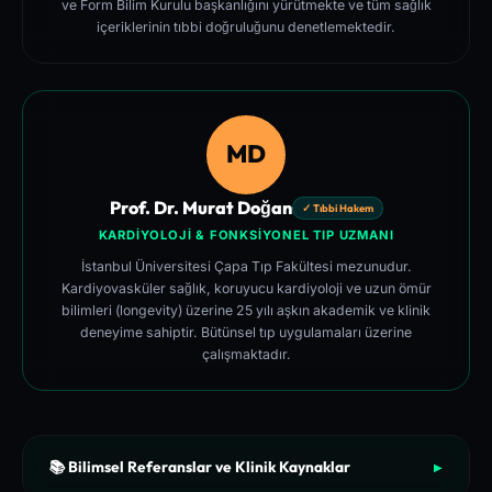
ve Form Bilim Kurulu başkanlığını yürütmekte ve tüm sağlık
içeriklerinin tıbbi doğruluğunu denetlemektedir.
MD
Prof. Dr. Murat Doğan
✓ Tıbbi Hakem
KARDIYOLOJI & FONKSIYONEL TIP UZMANI
İstanbul Üniversitesi Çapa Tıp Fakültesi mezunudur.
Kardiyovasküler sağlık, koruyucu kardiyoloji ve uzun ömür
bilimleri (longevity) üzerine 25 yılı aşkın akademik ve klinik
deneyime sahiptir. Bütünsel tıp uygulamaları üzerine
çalışmaktadır.
📚 Bilimsel Referanslar ve Klinik Kaynaklar
▶