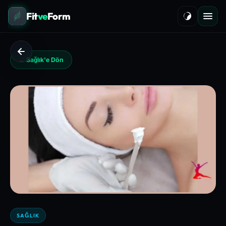
Fit
ve
Form
← Sağlık'e Dön
SAĞLIK