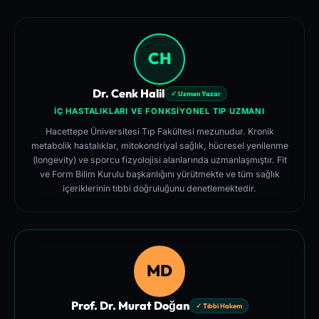
CH
Dr. Cenk Halil
✓ Uzman Yazar
İÇ HASTALIKLARI VE FONKSIYONEL TIP UZMANI
Hacettepe Üniversitesi Tıp Fakültesi mezunudur. Kronik
metabolik hastalıklar, mitokondriyal sağlık, hücresel yenilenme
(longevity) ve sporcu fizyolojisi alanlarında uzmanlaşmıştır. Fit
ve Form Bilim Kurulu başkanlığını yürütmekte ve tüm sağlık
içeriklerinin tıbbi doğruluğunu denetlemektedir.
MD
Prof. Dr. Murat Doğan
✓ Tıbbi Hakem