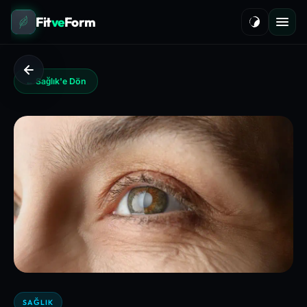
Fit
ve
Form
← Sağlık'e Dön
SAĞLIK