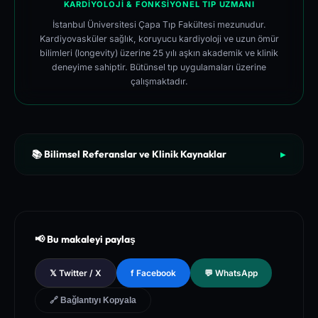
KARDIYOLOJI & FONKSIYONEL TIP UZMANI
İstanbul Üniversitesi Çapa Tıp Fakültesi mezunudur.
Kardiyovasküler sağlık, koruyucu kardiyoloji ve uzun ömür
bilimleri (longevity) üzerine 25 yılı aşkın akademik ve klinik
deneyime sahiptir. Bütünsel tıp uygulamaları üzerine
çalışmaktadır.
📚 Bilimsel Referanslar ve Klinik Kaynaklar
▶
[1]
The New England Journal of Medicine (NEJM) - Clinical Re
view of Longevity Pathways and Cellular Autophagy Inducti
on
[2]
National Institutes of Health (NIH) - PubMed Central Medica
📢 Bu makaleyi paylaş
l Database of Peer-Reviewed Clinical Trials
[3]
The Lancet - Global Health and Preventive Medicine Guidel
𝕏 Twitter / X
f Facebook
💬 WhatsApp
ines for Chronic Metabolic Syndrome Management
🔗 Bağlantıyı Kopyala