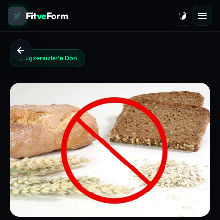
Fit
ve
Form
← Egzersizler'e Dön