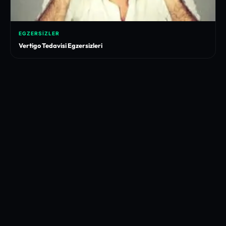
EGZERSIZLER
Vertigo Tedavisi Egzersizleri