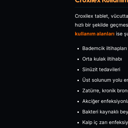
Croxilex tablet, vücutt
hızlı bir şekilde geçme
kullanım alanları
ise ş
Bademcik iltihapları
Orta kulak iltihabı
Sinüzit tedavileri
Üst solunum yolu en
Zatürre, kronik bron
Akciğer enfeksiyonl
Bakteri kaynaklı beyi
Kalp iç zarı enfeksiy