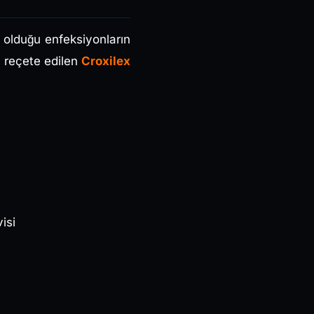
n olduğu enfeksiyonların
a reçete edilen
Croxilex
isi