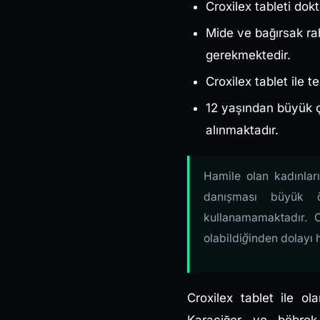
Croxilex tableti dok
Mide ve bağırsak rah
gerekmektedir.
Croxilex tablet ile t
12 yaşından büyük ç
alınmaktadır.
Hamile olan kadınla
danışması büyük ö
kullanamamaktadır. C
olabildiğinden dolayı
Croxilex tablet ile ol