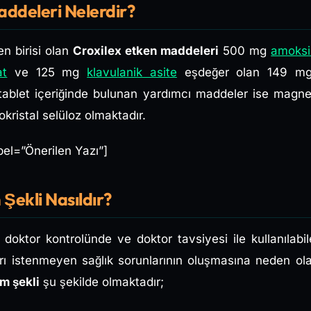
addeleri Nelerdir?
den birisi olan
Croxilex etken maddeleri
500 mg
amoksis
at
ve 125 mg
klavulanik asite
eşdeğer olan 149 mg
x tablet içeriğinde bulunan yardımcı maddeler ise mag
okristal selüloz olmaktadır.
bel=”Önerilen Yazı”]
 Şekli Nasıldır?
 doktor kontrolünde ve doktor tavsiyesi ile kullanılabil
arı istenmeyen sağlık sorunlarının oluşmasına neden ola
m şekli
şu şekilde olmaktadır;