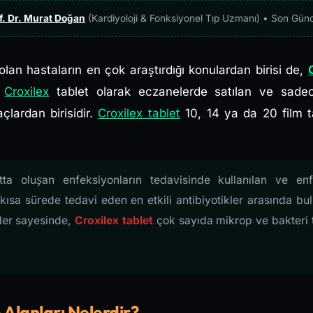
f. Dr. Murat Doğan
(Kardiyoloji & Fonksiyonel Tıp Uzmanı) • Son Gün
olan hastaların en çok araştırdığı konulardan birisi de,
.
Croxilex
tablet olarak eczanelerde satılan ve sadec
açlardan birisidir.
Croxilex tablet
10, 14 ya da 20 film t
utta oluşan enfeksiyonların tedavisinde kullanılan ve e
 kısa sürede tedavi eden en etkili antibiyotikler arasında bu
ler sayesinde,
Croxilex tablet
çok sayıda mikrop ve bakteri t
 Alanları Nelerdir?