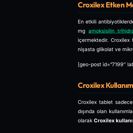
Croxilex Etken M
En etkili antibiyotikler
mg
amoksisilin trihidr
içermektedir. Croxile
nişasta glikolat ve mikr
[geo-post id=”7199″ la
Croxilex Kullanım
Croxilex tablet sadece
dışında olan kullanıml
olarak
Croxilex kullanı