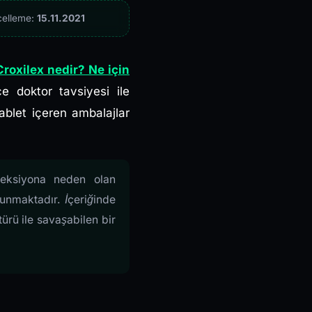
celleme:
15.11.2021
Croxilex nedir? Ne için
e doktor tavsiyesi ile
ablet içeren ambalajlar
nfeksiyona neden olan
lunmaktadır. İçeriğinde
ürü ile savaşabilen bir