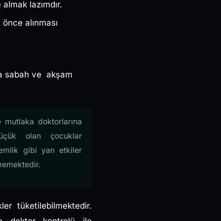
e almak lazımdır.
n önce alınması
efa sabah ve akşam
mutlaka doktorlarına
üçük olan çocuklar
emlik gibi yan etkiler
lmemektedir.
er tüketilebilmektedir.