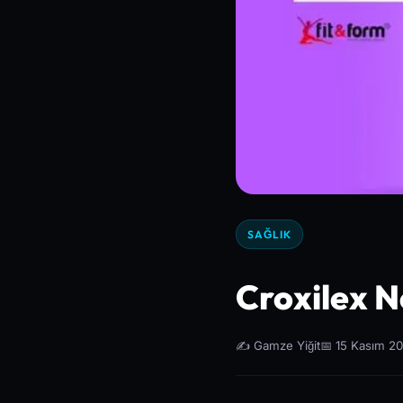
SAĞLIK
Croxilex Ne
✍️ Gamze Yiğit
📅 15 Kasım 20