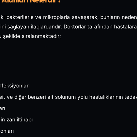
aki bakterilerle ve mikroplarla savaşarak, bunların nede
sini sağlayan ilaçlardandır. Doktorlar tarafından hastalar
u şekilde sıralanmaktadır;
feksiyonları
şit ve diğer benzeri alt solunum yolu hastalıklarının tedav
arı
n zarı iltihabı
onları