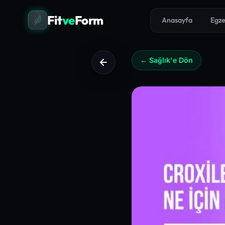
Fit
ve
Form
Anasayfa
Egze
← Sağlık'e Dön