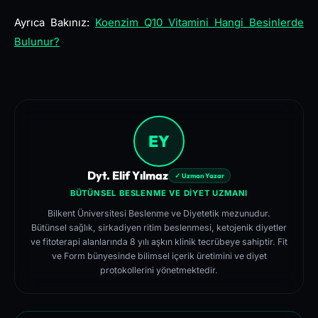
Ayrıca Bakınız:
Koenzim Q10 Vitamini Hangi Besinlerde
Bulunur?
EY
Dyt. Elif Yılmaz
✓ Uzman Yazar
BÜTÜNSEL BESLENME VE DIYET UZMANI
Bilkent Üniversitesi Beslenme ve Diyetetik mezunudur.
Bütünsel sağlık, sirkadiyen ritim beslenmesi, ketojenik diyetler
ve fitoterapi alanlarında 8 yılı aşkın klinik tecrübeye sahiptir. Fit
ve Form bünyesinde bilimsel içerik üretimini ve diyet
protokollerini yönetmektedir.