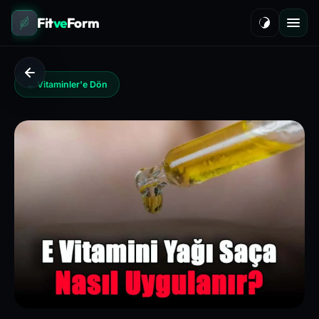
Fit
ve
Form
← Vitaminler'e Dön