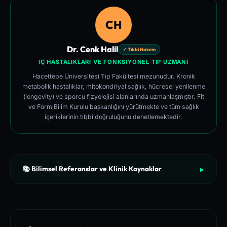
CH
Dr. Cenk Halil
✓ Tıbbi Hakem
İÇ HASTALIKLARI VE FONKSIYONEL TIP UZMANI
Hacettepe Üniversitesi Tıp Fakültesi mezunudur. Kronik
metabolik hastalıklar, mitokondriyal sağlık, hücresel yenilenme
(longevity) ve sporcu fizyolojisi alanlarında uzmanlaşmıştır. Fit
ve Form Bilim Kurulu başkanlığını yürütmekte ve tüm sağlık
içeriklerinin tıbbi doğruluğunu denetlemektedir.
📚 Bilimsel Referanslar ve Klinik Kaynaklar
▶
[1]
Harvard T.H. Chan School of Public Health - The Nutrition
Source (Clinical Guidelines)
[2]
The American Journal of Clinical Nutrition (AJCN) - Dietary
Reference Intakes and Micronutrient Efficacy Study