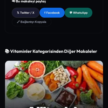
📢 Bu makaleyi paylaş
[3]
Nature Medicine - Metabolic Adaptation and Dietary Micro
nutrient Synchronization
𝕏 Twitter / X
f Facebook
💬 WhatsApp
🔗 Bağlantıyı Kopyala
📚 Vitaminler Kategorisinden Diğer Makaleler