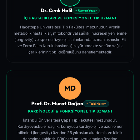
Dr. Cenk Halil
✓ Uzman Yazar
İÇ HASTALIKLARI VE FONKSIYONEL TIP UZMANI
Hacettepe Üniversitesi Tıp Fakültesi mezunudur. Kronik
metabolik hastalıklar, mitokondriyal sağlık, hücresel yenilenme
(longevity) ve sporcu fizyolojisi alanlarında uzmanlaşmıştır. Fit
ve Form Bilim Kurulu başkanlığını yürütmekte ve tüm sağlık
içeriklerinin tıbbi doğruluğunu denetlemektedir.
MD
Prof. Dr. Murat Doğan
✓ Tıbbi Hakem
KARDIYOLOJI & FONKSIYONEL TIP UZMANI
İstanbul Üniversitesi Çapa Tıp Fakültesi mezunudur.
Kardiyovasküler sağlık, koruyucu kardiyoloji ve uzun ömür
bilimleri (longevity) üzerine 25 yılı aşkın akademik ve klinik
deneyime sahiptir. Bütünsel tıp uygulamaları üzerine