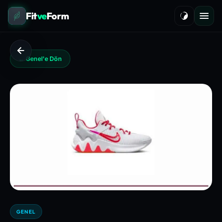
Fit
ve
Form
← Genel'e Dön
GENEL