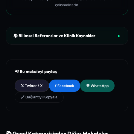
çalışmaktadır.
📚 Bilimsel Referanslar ve Klinik Kaynaklar
▶
[1]
The New England Journal of Medicine (NEJM) - Clinical Re
view of Longevity Pathways and Cellular Autophagy Inducti
on
[2]
National Institutes of Health (NIH) - PubMed Central Medica
📢 Bu makaleyi paylaş
l Database of Peer-Reviewed Clinical Trials
[3]
The Lancet - Global Health and Preventive Medicine Guidel
𝕏 Twitter / X
f Facebook
💬 WhatsApp
ines for Chronic Metabolic Syndrome Management
🔗 Bağlantıyı Kopyala
📚 Genel Kategorisinden Diğer Makaleler