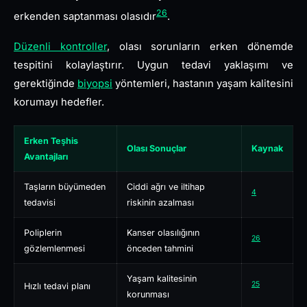
26
erkenden saptanması olasıdır
.
Düzenli kontroller
, olası sorunların erken dönemde
tespitini kolaylaştırır. Uygun tedavi yaklaşımı ve
gerektiğinde
biyopsi
yöntemleri, hastanın yaşam kalitesini
korumayı hedefler.
Erken Teşhis
Olası Sonuçlar
Kaynak
Avantajları
Taşların büyümeden
Ciddi ağrı ve iltihap
4
tedavisi
riskinin azalması
Poliplerin
Kanser olasılığının
26
gözlemlenmesi
önceden tahmini
Yaşam kalitesinin
25
Hızlı tedavi planı
korunması