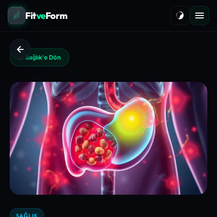
Fit
ve
Form
← Sağlık'e Dön
SAĞLIK