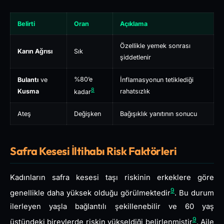
Belirti
Oran
Açıklama
Özellikle yemek sonrası
Karın Ağrısı
Sık
şiddetlenir
%80’e
Bulantı
ve
İnflamasyonun tetiklediği
8
Kusma
rahatsızlık
kadar
Ateş
Değişken
Bağışıklık yanıtının sonucu
Safra Kesesi İltihabı Risk Faktörleri
Kadınların safra kesesi taşı riskinin erkeklere göre
9
genellikle daha yüksek olduğu görülmektedir
. Bu durum
ilerleyen yaşla bağlantılı şekillenebilir ve 60 yaş
9
üstündeki bireylerde riskin yükseldiği belirlenmiştir
. Aile