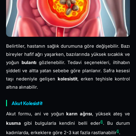
Belirtiler, hastanın sağlık durumuna göre değişebilir. Bazı
bireyler hafif ağrı yaşarken, bazılarında yüksek sıcaklık ve
yoğun
bulantı
gözlenebilir. Tedavi seçenekleri, iltihabın
şiddeti ve altta yatan sebebe göre planlanır. Safra kesesi
taşı nedeniyle gelişen
kolesistit
, erken teşhisle kontrol
altına alınabilir.
Akut Kolesistit
Akut formu, ani ve yoğun
karın ağrısı
, yüksek ateş ve
6
kusma
gibi bulgularla kendini belli eder
. Bu durum
6
kadınlarda, erkeklere göre 2-3 kat fazla rastlanabilir
.