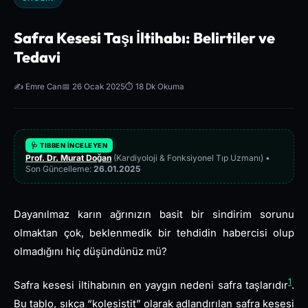
Safra Kesesi Taşı İltihabı: Belirtiler ve
Tedavi
✍️ Emre Can
📅 26 Ocak 2025
⏱️ 18 Dk Okuma
🩺 TIBBEN İNCELEYEN
Prof. Dr. Murat Doğan
(Kardiyoloji & Fonksiyonel Tıp Uzmanı) •
Son Güncelleme:
26.01.2025
Dayanılmaz karın ağrınızın basit bir sindirim sorunu
olmaktan çok, beklenmedik bir tehdidin habercisi olup
olmadığını hiç düşündünüz mü?
1
Safra kesesi iltihabının en yaygın nedeni safra taşlarıdır
.
Bu tablo, sıkça “kolesistit” olarak adlandırılan safra kesesi