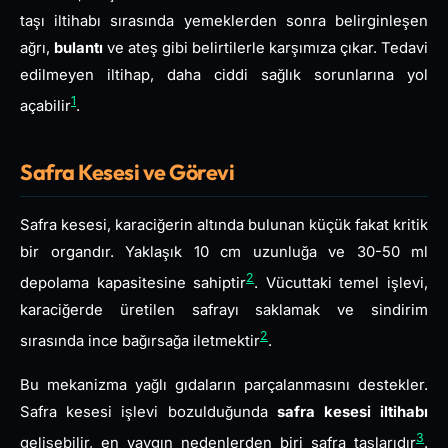
taşı iltihabı sırasında yemeklerden sonra belirginleşen
ağrı,
bulantı
ve ateş gibi belirtilerle karşımıza çıkar. Tedavi
edilmeyen iltihap, daha ciddi sağlık sorunlarına yol
1
açabilir
.
Safra Kesesi ve Görevi
Safra kesesi, karaciğerin altında bulunan küçük fakat kritik
bir organdır. Yaklaşık 10 cm uzunluğa ve 30-50 ml
2
depolama kapasitesine sahiptir
. Vücuttaki temel işlevi,
karaciğerde üretilen safrayı saklamak ve sindirim
2
sırasında ince bağırsağa iletmektir
.
Bu mekanizma yağlı gıdaların parçalanmasını destekler.
Safra kesesi işlevi bozulduğunda
safra kesesi iltihabı
3
gelişebilir, en yaygın nedenlerden biri safra taşlarıdır
.