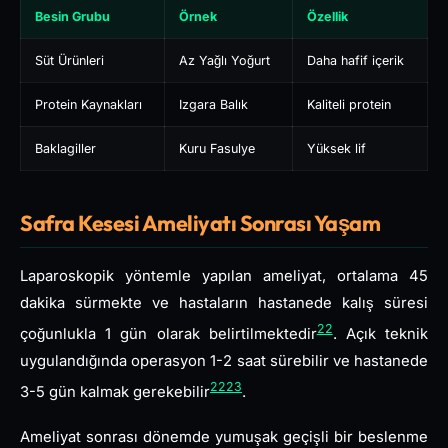
Besin Grubu
Örnek
Özellik
Süt Ürünleri
Az Yağlı Yoğurt
Daha hafif içerik
Protein Kaynakları
Izgara Balık
Kaliteli protein
Baklagiller
Kuru Fasulye
Yüksek lif
Safra Kesesi Ameliyatı Sonrası Yaşam
Laparoskopik yöntemle yapılan ameliyat, ortalama 45
dakika sürmekte ve hastaların hastanede kalış süresi
22
çoğunlukla 1 gün olarak belirtilmektedir
. Açık teknik
uygulandığında operasyon 1-2 saat sürebilir ve hastanede
22
23
3-5 gün kalmak gerekebilir
.
Ameliyat sonrası dönemde yumuşak geçişli bir beslenme