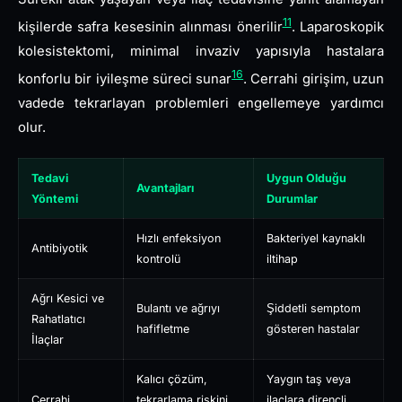
11
kişilerde safra kesesinin alınması önerilir
. Laparoskopik
kolesistektomi, minimal invaziv yapısıyla hastalara
16
konforlu bir iyileşme süreci sunar
. Cerrahi girişim, uzun
vadede tekrarlayan problemleri engellemeye yardımcı
olur.
Tedavi
Uygun Olduğu
Avantajları
Yöntemi
Durumlar
Hızlı enfeksiyon
Bakteriyel kaynaklı
Antibiyotik
kontrolü
iltihap
Ağrı Kesici ve
Bulantı ve ağrıyı
Şiddetli semptom
Rahatlatıcı
hafifletme
gösteren hastalar
İlaçlar
Kalıcı çözüm,
Yaygın taş veya
Cerrahi
tekrarlama riskini
ilaçlara dirençli