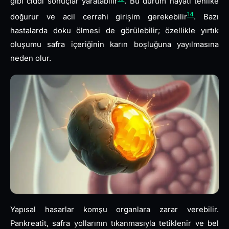
gibi ciddi sonuçlar yaratabilir
. Bu durum hayati tehlike
14
doğurur ve acil cerrahi girişim gerekebilir
. Bazı
hastalarda doku ölmesi de görülebilir; özellikle yırtık
oluşumu safra içeriğinin karın boşluğuna yayılmasına
neden olur.
Yapısal hasarlar komşu organlara zarar verebilir.
Pankreatit, safra yollarının tıkanmasıyla tetiklenir ve bel