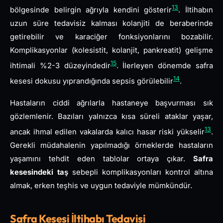
13
bölgesinde belirgin ağrıyla kendini gösterir
. İltihabın
uzun süre tedavisiz kalması kolanjiti de beraberinde
getirebilir ve karaciğer fonksiyonlarını bozabilir.
Komplikasyonlar (kolesistit, kolanjit, pankreatit) gelişme
15
ihtimali %2-3 düzeyindedir
. İlerleyen dönemde safra
14
kesesi dokusu yıprandığında sepsis görülebilir
.
Hastaların ciddi ağrılarla hastaneye başvurması sık
gözlemlenir. Bazıları yalnızca kısa süreli ataklar yaşar,
13
ancak ihmal edilen vakalarda kalıcı hasar riski yükselir
.
Gerekli müdahalenin yapılmadığı örneklerde hastaların
yaşamını tehdit eden tablolar ortaya çıkar.
Safra
kesesindeki taş
sebepli komplikasyonları kontrol altına
almak, erken teşhis ve uygun tedaviyle mümkündür.
Safra Kesesi İltihabı Tedavisi