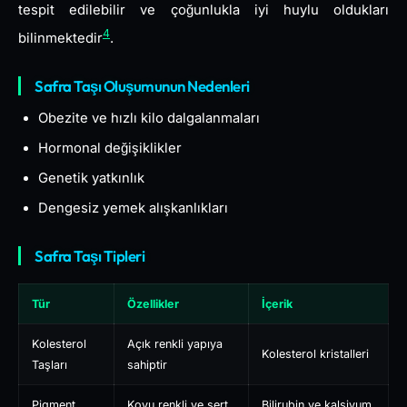
tespit edilebilir ve çoğunlukla iyi huylu oldukları
4
bilinmektedir
.
Safra Taşı Oluşumunun Nedenleri
Obezite ve hızlı kilo dalgalanmaları
Hormonal değişiklikler
Genetik yatkınlık
Dengesiz yemek alışkanlıkları
Safra Taşı Tipleri
Tür
Özellikler
İçerik
Kolesterol
Açık renkli yapıya
Kolesterol kristalleri
Taşları
sahiptir
Pigment
Koyu renkli ve sert
Bilirubin ve kalsiyum