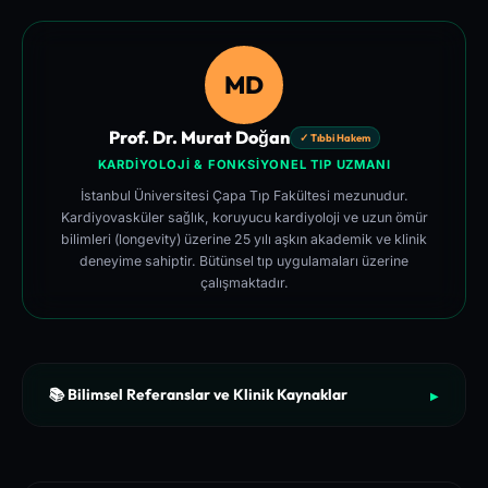
MD
Prof. Dr. Murat Doğan
✓ Tıbbi Hakem
KARDIYOLOJI & FONKSIYONEL TIP UZMANI
İstanbul Üniversitesi Çapa Tıp Fakültesi mezunudur.
Kardiyovasküler sağlık, koruyucu kardiyoloji ve uzun ömür
bilimleri (longevity) üzerine 25 yılı aşkın akademik ve klinik
deneyime sahiptir. Bütünsel tıp uygulamaları üzerine
çalışmaktadır.
📚 Bilimsel Referanslar ve Klinik Kaynaklar
▶
[1]
The New England Journal of Medicine (NEJM) - Clinical Re
view of Longevity Pathways and Cellular Autophagy Inducti
on