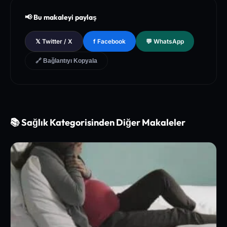
[2]
National Institutes of Health (NIH) - PubMed Central Medica
📢 Bu makaleyi paylaş
l Database of Peer-Reviewed Clinical Trials
[3]
The Lancet - Global Health and Preventive Medicine Guidel
𝕏 Twitter / X
f Facebook
💬 WhatsApp
ines for Chronic Metabolic Syndrome Management
🔗 Bağlantıyı Kopyala
📚 Sağlık Kategorisinden Diğer Makaleler