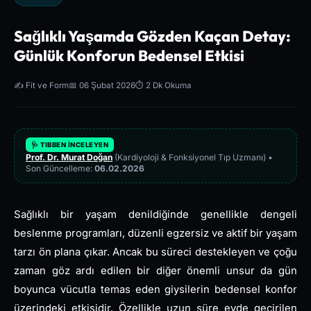
Sağlıklı Yaşamda Gözden Kaçan Detay:
Günlük Konforun Bedensel Etkisi
✍️ Fit ve Form
📅 06 Şubat 2026
⏱️ 2 Dk Okuma
🩺 TIBBEN İNCELEYEN
Prof. Dr. Murat Doğan
(Kardiyoloji & Fonksiyonel Tıp Uzmanı) •
Son Güncelleme:
06.02.2026
Sağlıklı bir yaşam denildiğinde genellikle dengeli
beslenme programları, düzenli egzersiz ve aktif bir yaşam
tarzı ön plana çıkar. Ancak bu süreci destekleyen ve çoğu
zaman göz ardı edilen bir diğer önemli unsur da gün
boyunca vücutla temas eden giysilerin bedensel konfor
üzerindeki etkisidir. Özellikle uzun süre evde geçirilen