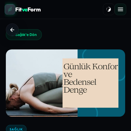
Fit
ve
Form
← Sağlık'e Dön
SAĞLIK