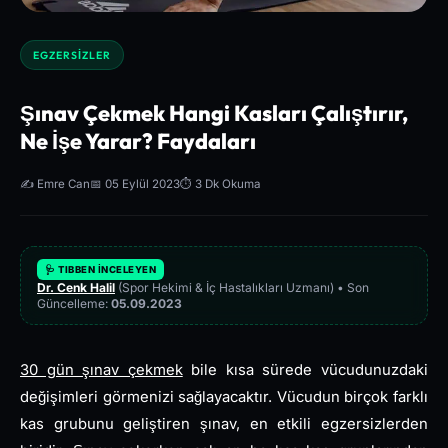
EGZERSIZLER
Şınav Çekmek Hangi Kasları Çalıştırır,
Ne İşe Yarar? Faydaları
✍️ Emre Can
📅 05 Eylül 2023
⏱️ 3 Dk Okuma
🩺 TIBBEN İNCELEYEN
Dr. Cenk Halil
(Spor Hekimi & İç Hastalıkları Uzmanı) • Son
Güncelleme:
05.09.2023
30 gün şınav çekmek
bile kısa sürede vücudunuzdaki
değişimleri görmenizi sağlayacaktır. Vücudun birçok farklı
kas grubunu geliştiren şınav, en etkili egzersizlerden