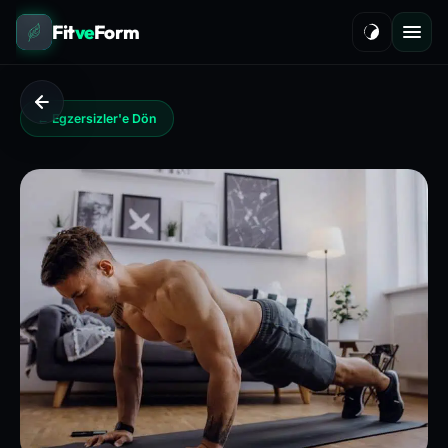
Fit
ve
Form
← Egzersizler'e Dön