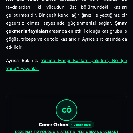
faydalardan ilki vücudun üst bölümündeki kasları
geliştirmesidir. Bir çeşit kendi ağırlığınız ile yaptığınız bir
egzersiz olması sayesinde güçlenmenizi sağlar.
Şınav
çekmenin faydaları
arasında en etkili olduğu kas grubu is
göğüs, triceps ve deltoid kaslarıdır. Ayrıca sırt kasında da
etkilidir.
Ayrıca Bakınız:
Yüzme Hangi Kasları Çalıştırır, Ne İşe
Yarar? Faydaları
CÖ
Caner Özkan
✓ Uzman Yazar
EGZERSIZ FIZYOLOĞU & ATLETIK PERFORMANS UZMANI