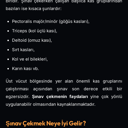
biridir. Şınav çekerken çalışan başlıca kas gruplarından
bazıları ise kısaca şunlardır:
Pectoralis majör/minör (göğüs kasları),
Triceps (kol üçlü kası),
Deltoid (omuz kası),
Sırt kasları,
Kol ve el bilekleri,
Karın kası vb.
Üst vücut bölgesinde yer alan önemli kas gruplarını
çalıştırması açısından şınav son derece etkili bir
egzersizdir.
Şınav çekmenin faydaları
yine çok yönlü
uygulanabilir olmasından kaynaklanmaktadır.
Şınav Çekmek Neye İyi Gelir?