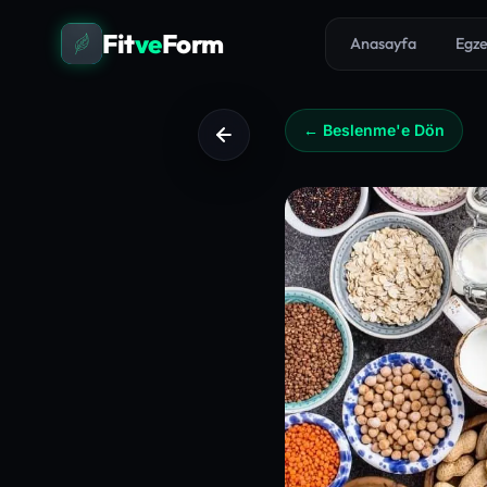
Fit
ve
Form
Anasayfa
Egze
← Beslenme'e Dön