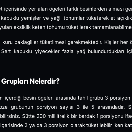
et içerisinde yer alan ögeleri farklı besinlerden alması g
, kabuklu yemişler ve yağlı tohumlar tüketerek et açıklıkl
lan eksiklik keten tohumu tüketilerek tamamlanabilmek
kuru baklagiller tüketilmesi gerekmektedir. Kişiler her 
r. Sert kabuklu yiyecekler fazla yağ bulundurdukları iç
 Grupları Nelerdir?
 içerdiği besin ögeleri arasında tahıl grubu 3 porsiyon 
Sebze grubunun porsiyon sayısı 3 ile 5 arasındadır. S
ilirsiniz. Sütte 200 mililitrelik bir bardak 1 porsiyonu i
 içerisinde 2 ya da 3 porsiyon olarak tüketilebilir iken k