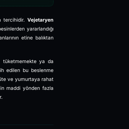
n tercihidir.
Vejetaryen
besinlerden yararlandığı
nlarının etine balıktan
hiç tüketmemekte ya da
cih edilen bu beslenme
 süte ve yumurtaya rahat
etin maddi yönden fazla
r.