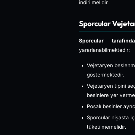
indirilmelidir.
Sporcular Vejeta
Sporcular tarafı
yararlanabilmektedir:
Vejetaryen beslenme 
göstermektedir.
Vejetaryen tipini seç
besinlere yer vermel
Posalı besinler ayrı
Sporcular nişasta iç
tüketilmemelidir.