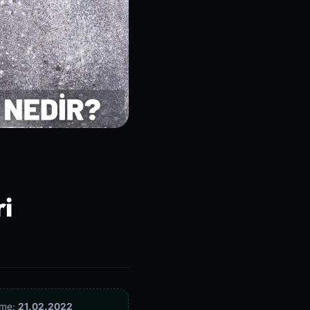
i
eme:
21.02.2022