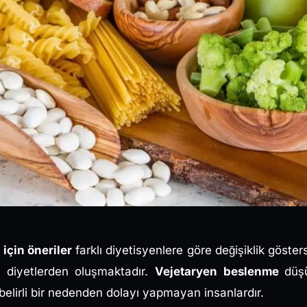
için öneriler
farklı diyetisyenlere göre değişiklik göster
n diyetlerden oluşmaktadır.
Vejetaryen beslenme
düş
elirli bir nedenden dolayı yapmayan insanlardır.