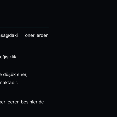
aşağıdaki önerilerden
ğişiklik
e düşük enerjili
maktadır.
ker içeren besinler de