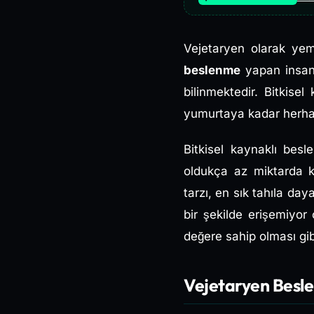
Vejetaryen olarak y
beslenme
yapan insanl
bilinmektedir. Bitkise
yumurtaya kadar herhan
Bitkisel kaynaklı bes
oldukça az miktarda k
tarzı, en sık tahıla da
bir şekilde erişemiyor
değere sahip olması gib
Vejetaryen Besle