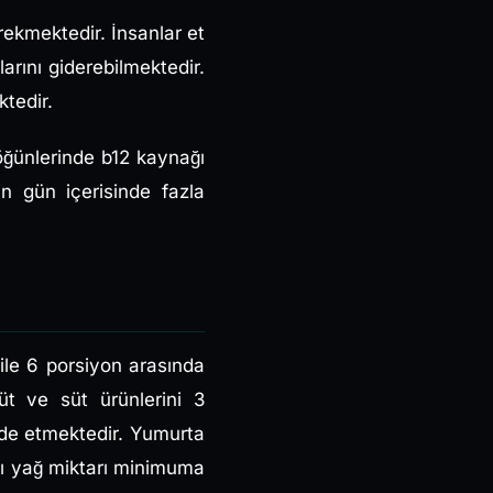
erekmektedir. İnsanlar et
arını giderebilmektedir.
tedir.
öğünlerinde b12 kaynağı
in gün içerisinde fazla
ile 6 porsiyon arasında
üt ve süt ürünlerini 3
fade etmektedir. Yumurta
atı yağ miktarı minimuma