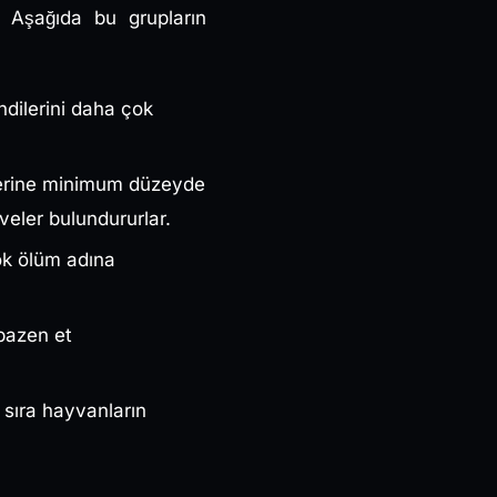
 Aşağıda bu grupların
ndilerini daha çok
etlerine minimum düzeyde
veler bulundururlar.
çok ölüm adına
 bazen et
 sıra hayvanların