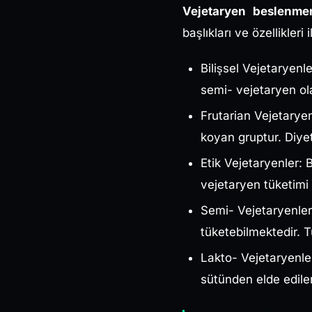
Vejetaryen beslenme
başlıkları ve özellikleri i
Bilişsel Vejetaryenl
semi- vejetaryen ol
Frutarian Vejetaryen
koyan gruptur. Diye
Etik Vejetaryenler: 
vejetaryen tüketimi
Semi- Vejetaryenler:
tüketebilmektedir. Tü
Lakto- Vejetaryenler
sütünden elde edilen