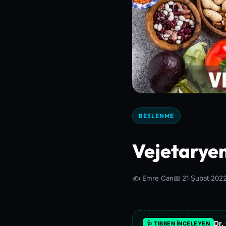
BESLENME
Vejetaryen
✍️ Emre Can
📅 21 Şubat 202
Dr.
🩺 TIBBEN İNCELEYEN