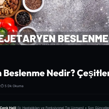
 Beslenme Nedir? Çeşitler
2
⏱️ 5 Dk Okuma
 Cenk Halil
(İç Hastalıkları ve Fonksiyonel Tıp Uzmanı) • Son Güncell