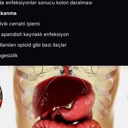
da enfeksiyonlar sonucu kolon daralması
Tıkanma
vik cerrahi işlemi
 apandisit kaynaklı enfeksiyon
lanılan opioid gibi bazı ilaçlar
ngesizlik