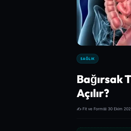
SAĞLIK
Bağırsak Tı
Açılır?
✍️ Fit ve Form
📅 30 Ekim 20