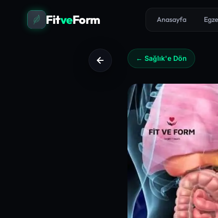
Fit
ve
Form
Anasayfa
Egze
← Sağlık'e Dön