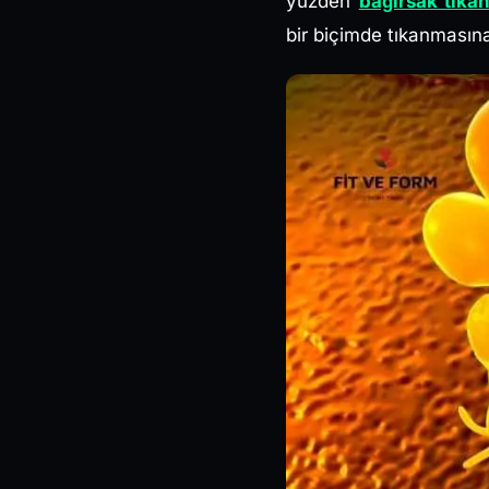
yüzden
bağırsak tıkan
bir biçimde tıkanmasın