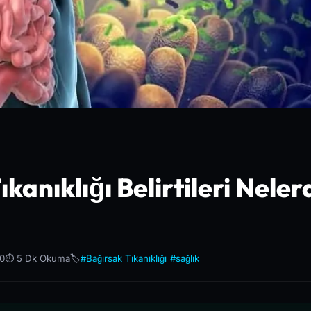
kanıklığı Belirtileri Neler
20
⏱️ 5 Dk Okuma
🏷️
#Bağırsak Tıkanıklığı
#sağlık