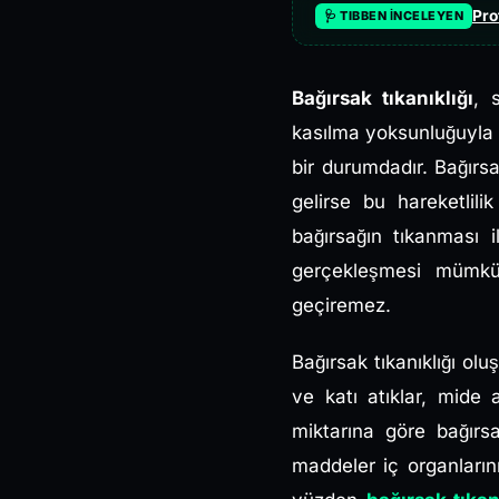
Pro
🩺 TIBBEN İNCELEYEN
Bağırsak tıkanıklığı
, 
kasılma yoksunluğuyla 
bir durumdadır. Bağırsa
gelirse bu hareketlili
bağırsağın tıkanması 
gerçekleşmesi mümkün
geçiremez.
Bağırsak tıkanıklığı o
ve katı atıklar, mide 
miktarına göre bağırs
maddeler iç organların