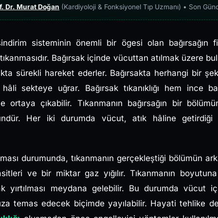
f. Dr. Murat Doğan
(Kardiyoloji & Fonksiyonel Tıp Uzmanı) • Son Gün
sindirim sisteminin önemli bir ögesi olan bağırsağın 
tıkanmasıdır. Bağırsak içinde vücuttan atılmak üzere b
kta sürekli hareket ederler. Bağırsakta herhangi bir şe
k hâli sekteye uğrar. Bağırsak tıkanıklığı hem ince 
ile ortaya çıkabilir. Tıkanmanın bağırsağın bir böl
dür. Her iki durumda vücut, atık hâline getirdiği 
luşması durumunda, tıkanmanın gerçekleştiği bölümün ark
asitleri ve bir miktar gaz yığılır. Tıkanmanın boyutun
ak yırtılması meydana gelebilir. Bu durumda vücut iç
ıza temas edecek biçimde yayılabilir. Hayati tehlike d