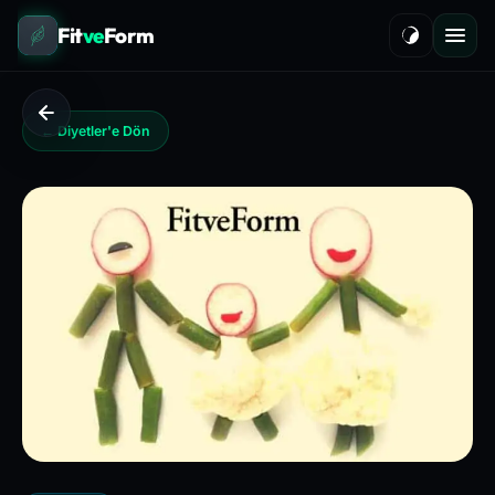
Fit
ve
Form
← Diyetler'e Dön