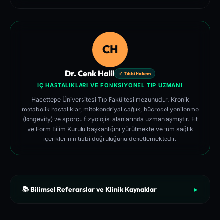
CH
Dr. Cenk Halil
✓ Tıbbi Hakem
İÇ HASTALIKLARI VE FONKSIYONEL TIP UZMANI
Hacettepe Üniversitesi Tıp Fakültesi mezunudur. Kronik
metabolik hastalıklar, mitokondriyal sağlık, hücresel yenilenme
(longevity) ve sporcu fizyolojisi alanlarında uzmanlaşmıştır. Fit
ve Form Bilim Kurulu başkanlığını yürütmekte ve tüm sağlık
içeriklerinin tıbbi doğruluğunu denetlemektedir.
📚 Bilimsel Referanslar ve Klinik Kaynaklar
▶
[1]
Harvard T.H. Chan School of Public Health - The Nutrition
Source (Clinical Guidelines)