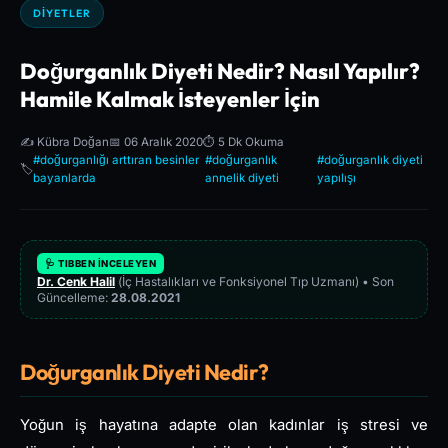
DIYETLER
Doğurganlık Diyeti Nedir? Nasıl Yapılır?
Hamile Kalmak İsteyenler İçin
✍️ Kübra Doğan
📅 06 Aralık 2020
⏱️ 5 Dk Okuma
#doğurganlığı arttıran besinler
#doğurganlık
#doğurganlık diyeti
🏷️
bayanlarda
annelik diyeti
yapılışı
🩺 TIBBEN İNCELEYEN
Dr. Cenk Halil
(İç Hastalıkları ve Fonksiyonel Tıp Uzmanı) • Son
Güncelleme:
28.08.2021
Doğurganlık Diyeti Nedir?
Yoğun iş hayatına adapte olan kadınlar iş stresi ve