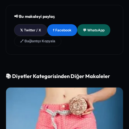
[2]
The American Journal of Clinical Nutrition (AJCN) - Dietary
Reference Intakes and Micronutrient Efficacy Study
📢 Bu makaleyi paylaş
[3]
Nature Medicine - Metabolic Adaptation and Dietary Micro
nutrient Synchronization
𝕏 Twitter / X
f Facebook
💬 WhatsApp
🔗 Bağlantıyı Kopyala
📚 Diyetler Kategorisinden Diğer Makaleler