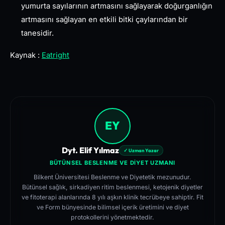
yumurta sayılarının artmasını sağlayarak doğurganlığın
artmasını sağlayan en etkili bitki çaylarından bir
tanesidir.
Kaynak :
Eatright
EY
Dyt. Elif Yılmaz
✓ Uzman Yazar
BÜTÜNSEL BESLENME VE DIYET UZMANI
Bilkent Üniversitesi Beslenme ve Diyetetik mezunudur.
Bütünsel sağlık, sirkadiyen ritim beslenmesi, ketojenik diyetler
ve fitoterapi alanlarında 8 yılı aşkın klinik tecrübeye sahiptir. Fit
ve Form bünyesinde bilimsel içerik üretimini ve diyet
protokollerini yönetmektedir.