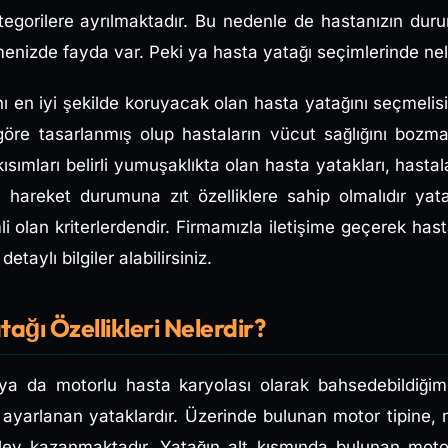
ategorilere ayrılmaktadır. Bu nedenle de hastanızın d
menizde fayda var. Peki ya hasta yatağı seçimlerinde nele
nı en iyi şekilde koruyacak olan hasta yatağını seçmelis
öre tasarlanmış olup hastaların vücut sağlığını bozma
kısımları belirli yumuşaklıkta olan hasta yatakları, hastal
n hareket durumuna zıt özelliklere sahip olmalıdır ya
 olan kriterlerdendir. Firmamızla iletişime geçerek hast
detaylı bilgiler alabilirsiniz.
ağı Özellikleri Nelerdir?
a da motorlu hasta karyolası olarak bahsedebildiğimiz
ayarlanan yataklardır. Üzerinde bulunan motor tipine, 
şlev kazanmaktadır. Yatağın alt kısmında bulunan motor