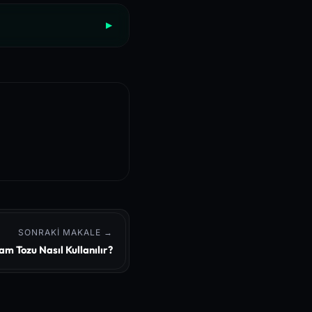
▶
 Cellular Autophagy Indu
nical Trials
yndrome Management
SONRAKI MAKALE →
m Tozu Nasıl Kullanılır?