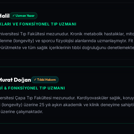
alil
✓ Uzman Yazar
KLARI VE FONKSIYONEL TIP UZMANI
versitesi Tıp Fakültesi mezunudur. Kronik metabolik hastalıklar, mito
lenme (longevity) ve sporcu fizyolojisi alanlarında uzmanlaşmıştır. Fit
yürütmekte ve tüm sağlık içeriklerinin tıbbi doğruluğunu denetlemekte
 Murat Doğan
✓ Tıbbi Hakem
I & FONKSIYONEL TIP UZMANI
versitesi Çapa Tıp Fakültesi mezunudur. Kardiyovasküler sağlık, koruy
i (longevity) üzerine 25 yılı aşkın akademik ve klinik deneyime sahipti
 üzerine çalışmaktadır.