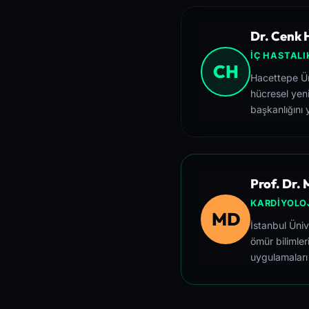
Dr. Cenk H
İÇ HASTALI
CH
Hacettepe Üni
hücresel yeni
başkanlığını 
Prof. Dr.
KARDIYOLOJ
MD
İstanbul Üni
ömür bilimler
uygulamaları