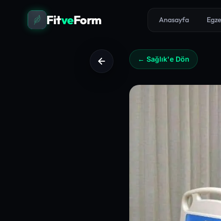
Fit
ve
Form
Anasayfa
Egze
← Sağlık'e Dön