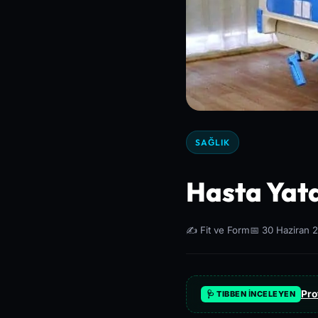
SAĞLIK
Hasta Yata
✍️ Fit ve Form
📅 30 Haziran 
Pro
🩺 TIBBEN İNCELEYEN