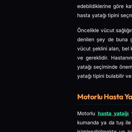
edebildiklerine göre k
hasta yatağı tipini seç
Öncelikle vücut sağlığı
denilen şey de buna g
vücut şeklini alan, bel 
ve gereklidir. Hastanı
yatağı seçiminde önemli
yatağı tipini bulabilir ve 
Motorlu Hasta Yat
Motorlu
hasta yatağı
y
kumanda ya da tuş ile 
isimlendirilmekte ve i