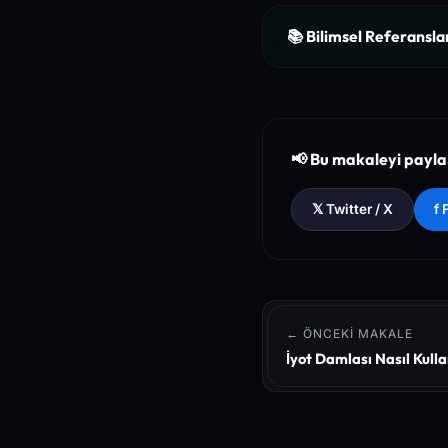
📚 Bilimsel Referansla
[1]
The New England Jour
ction
[2]
National Institutes o
📢 Bu makaleyi payl
[3]
The Lancet - Global 
𝕏 Twitter / X
f
← ÖNCEKI MAKALE
İyot Damlası Nasıl Kulla