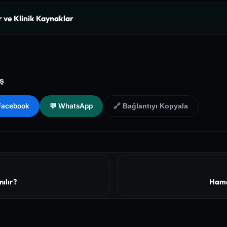
r ve Klinik Kaynaklar
nal of Medicine (NEJM) - Clinical Review of Longevity Pathways and
f Health (NIH) - PubMed Central Medical Database of Peer-Reviewed Cli
aş
Health and Preventive Medicine Guidelines for Chronic Metabolic S
 Facebook
💬 WhatsApp
🔗 Bağlantıyı Kopyala
nılır?
Hama