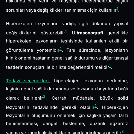
hakkında bilgi verir ve radyolojik incelemelerde çeşitli
1
sorunları veya değişiklikleri tanımlamak için kullanılır
.
Hiperekojen lezyonların varlığı, ilgili dokunun yapısal
1
değişikliklerini gösterebilir
.
Ultrasonografi
genellikle
hiperekojen lezyonların teşhisinde kullanılan etkili bir
2
görüntüleme yöntemidir
. Tanı sürecinde, lezyonların
klinik önemi hastanın genel sağlık durumu ve diğer tanısal
1
testlerin sonuçları ile birlikte değerlendirilmelidir
.
Tedavi seçenekleri
, hiperekojen lezyonun nedenine,
kişinin genel sağlık durumuna ve lezyonun boyutuna bağlı
2
olarak belirlenir
. Cerrahi müdahale, büyük solid
2
lezyonların tedavisinde gerekli olabilir
. Hiperekojen
lezyonların oluşumunu önlemek için sağlıklı yaşam tarzı
benimsenmesi, dengeli beslenme, düzenli egzersiz
2
yapma ve zararlı alışkanlıkların sınırlandırılması önerilir
.