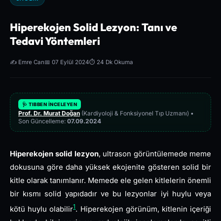
Hiperekojen Solid Lezyon: Tanı ve
Tedavi Yöntemleri
✍️ Emre Can
📅 07 Eylül 2024
⏱️ 24 Dk Okuma
🩺 TIBBEN İNCELEYEN
Prof. Dr. Murat Doğan
(Kardiyoloji & Fonksiyonel Tıp Uzmanı) •
Son Güncelleme:
07.09.2024
Hiperekojen solid lezyon
, ultrason görüntülemede meme
dokusuna göre daha yüksek ekojenite gösteren solid bir
kitle olarak tanımlanır. Memede ele gelen kitlelerin önemli
bir kısmı solid yapıdadır ve bu lezyonlar iyi huylu veya
1
kötü huylu olabilir
. Hiperekojen görünüm, kitlenin içeriği