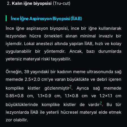
Kalın iğne biyopsisi
(Tru-cut)
İnce İğne Aspirasyon Biyopsisi (İİAB)
İnce iğne aspirasyon biyopsisi, ince bir iğne kullanılarak
lezyondan hücre örnekleri alınan minimal invaziv bir
işlemdir. Lokal anestezi altında yapılan İİAB, hızlı ve kolay
uygulanabilir bir yöntemdir. Ancak, bazı durumlarda
yetersiz materyal riski taşıyabilir.
Örneğin, 39 yaşındaki bir kadının meme ultrasonunda sağ
memede 2.5×2.0 cm’ye varan büyüklükte ve debri içeren
7
komplike kistler gözlenmiştir
. Ayrıca sağ memede
0.85×0.8 cm, 1.1×0.9 cm, 1.1×0.8 cm ve 1.2×1.1 cm
7
büyüklüklerinde komplike kistler de vardır
. Bu tür
lezyonlarda İİAB ile yeterli hücresel materyal elde etmek
zor olabilir.