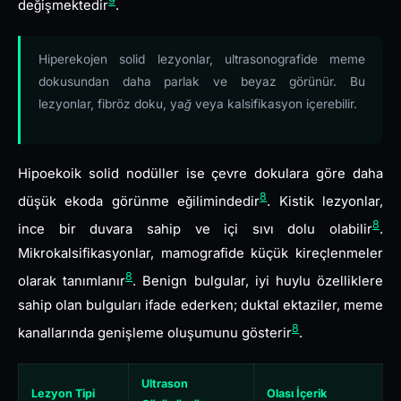
9
değişmektedir
.
Hiperekojen solid lezyonlar, ultrasonografide meme
dokusundan daha parlak ve beyaz görünür. Bu
lezyonlar, fibröz doku, yağ veya kalsifikasyon içerebilir.
Hipoekoik solid nodüller ise çevre dokulara göre daha
8
düşük ekoda görünme eğilimindedir
. Kistik lezyonlar,
8
ince bir duvara sahip ve içi sıvı dolu olabilir
.
Mikrokalsifikasyonlar, mamografide küçük kireçlenmeler
8
olarak tanımlanır
. Benign bulgular, iyi huylu özelliklere
sahip olan bulguları ifade ederken; duktal ektaziler, meme
8
kanallarında genişleme oluşumunu gösterir
.
Ultrason
Lezyon Tipi
Olası İçerik