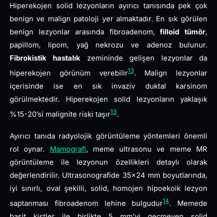
Hiperekojen solid lezyonların ayırıcı tanısında pek çok
benign ve malign patoloji yer almaktadır. En sık görülen
benign lezyonlar arasında fibroadenom,
filloid tümör
,
papillom, lipom, yağ nekrozu ve adenoz bulunur.
Fibrokistik hastalık
zemininde gelişen lezyonlar da
13
hiperekojen görünüm verebilir
. Malign lezyonlar
içerisinde ise en sık invaziv duktal karsinom
görülmektedir. Hiperekojen solid lezyonların yaklaşık
13
%15-20’si malignite riski taşır
.
Ayırıcı tanıda radyolojik görüntüleme yöntemleri önemli
rol oynar.
Mamografi
, meme ultrasonu ve meme MR
görüntüleme ile lezyonun özellikleri detaylı olarak
değerlendirilir. Ultrasonografide 35×24 mm boyutlarında,
iyi sınırlı, oval şekilli, solid, homojen hipoekoik lezyon
14
saptanması fibroadenom lehine bulgudur
. Memede
basit kistler ile birlikte 5 mm’yi geçmeyen solid