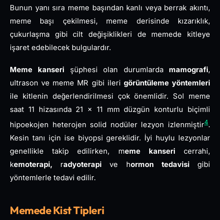
Bunun yanı sıra meme başından kanlı veya berrak akıntı,
meme başı çekilmesi, meme derisinde kızarıklık,
çukurlaşma gibi cilt değişiklikleri de memede kitleye
işaret edebilecek bulgulardır.
Meme kanseri
şüphesi olan durumlarda
mamografi
,
ultrason ve meme MR gibi ileri
görüntüleme yöntemleri
ile kitlenin değerlendirilmesi çok önemlidir. Sol meme
saat 11 hizasında 21 x 11 mm düzgün konturlu biçimli
4
hipoekojen heterojen solid nodüler lezyon izlenmiştir
.
Kesin tanı için ise biyopsi gereklidir. İyi huylu lezyonlar
genellikle takip edilirken, m
eme kanseri
cerrahi,
k
emoterapi,
r
adyoterapi
ve h
ormon tedavisi
gibi
yöntemlerle tedavi edilir.
Memede Kist Tipleri