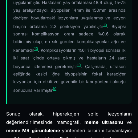
uygulanmıştır. Hastaların yaş ortalaması 48.9 olup, 15-75
yaş aralığındaydı. Biyopsiler 14mm ile 150mm arasında
değişen boyutlardaki lezyonlara uygulanmış ve lezyon
10
başına ortalama 2.3 ponksiyon yapılmıştır
. Biyopsi
sonrası komplikasyon oranı sadece %0.6 olarak
bildirilmiş olup, en sık görülen komplikasyonlar ağrı ve
10
kanamadır
. Komplikasyonların %61’i biyopsi sonrası ilk
iki saat içinde ortaya çıkmış ve hastaların 24 saat
10
boyunca izlenmesi gerekmiştir
. Çalışmada, ultrason
eşliğinde kesici iğne biyopsisinin fokal karaciğer
lezyonları için etkili ve güvenilir bir tanı yöntemi olduğu
10
sonucuna varılmıştır
.
Sonuç olarak, hiperekojen solid lezyonların
değerlendirilmesinde mamografi,
meme ultrasonu
ve
meme MR görüntüleme
yöntemleri birbirini tamamlayıcı