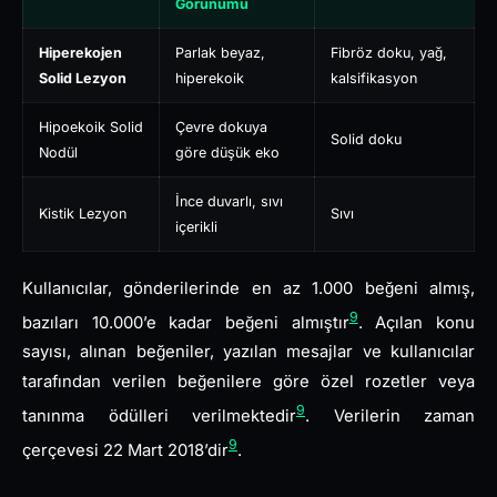
Görünümü
Hiperekojen
Parlak beyaz,
Fibröz doku, yağ,
Solid Lezyon
hiperekoik
kalsifikasyon
Hipoekoik Solid
Çevre dokuya
Solid doku
Nodül
göre düşük eko
İnce duvarlı, sıvı
Kistik Lezyon
Sıvı
içerikli
Kullanıcılar, gönderilerinde en az 1.000 beğeni almış,
9
bazıları 10.000’e kadar beğeni almıştır
. Açılan konu
sayısı, alınan beğeniler, yazılan mesajlar ve kullanıcılar
tarafından verilen beğenilere göre özel rozetler veya
9
tanınma ödülleri verilmektedir
. Verilerin zaman
9
çerçevesi 22 Mart 2018’dir
.