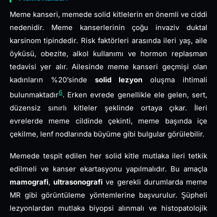
Meme kanseri, memede solid kitlelerin en önemli ve ciddi
nedenidir. Meme kanserlerinin çoğu invaziv duktal
karsinom tipindedir. Risk faktörleri arasında ileri yaş, aile
öyküsü, obezite, alkol kullanımı ve hormon replasman
tedavisi yer alır. Ailesinde meme kanseri geçmişi olan
kadınların %20’sinde
solid lezyon
oluşma ihtimali
6
bulunmaktadır
. Erken evrede genellikle ele gelen, sert,
düzensiz sınırlı kitleler şeklinde ortaya çıkar. İleri
evrelerde meme cildinde çekinti, meme başında içe
çekilme, lenf nodlarında büyüme gibi bulgular görülebilir.
Memede tespit edilen her solid kitle mutlaka ileri tetkik
edilmeli ve kanser ekartasyonu yapılmalıdır. Bu amaçla
mamografi
,
ultrasonografi
ve gerekli durumlarda meme
MR gibi görüntüleme yöntemlerine başvurulur. Şüpheli
lezyonlardan mutlaka biyopsi alınmalı ve histopatolojik