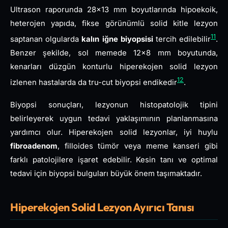
Ultrason raporunda 28×13 mm boyutlarında hipoekoik,
heterojen yapıda, fikse görünümlü solid kitle lezyon
11
saptanan olgularda
kalın iğne biyopsisi
tercih edilebilir
.
Benzer şekilde, sol memede 12×8 mm boyutunda,
kenarları düzgün konturlu hiperekojen solid lezyon
12
izlenen hastalarda da tru-cut biyopsi endikedir
.
Biyopsi sonuçları, lezyonun histopatolojik tipini
belirleyerek uygun tedavi yaklaşımının planlanmasına
yardımcı olur. Hiperekojen solid lezyonlar, iyi huylu
fibroadenom
, filloides tümör veya meme kanseri gibi
farklı patolojilere işaret edebilir. Kesin tanı ve optimal
tedavi için biyopsi bulguları büyük önem taşımaktadır.
Hiperekojen Solid Lezyon Ayırıcı Tanısı