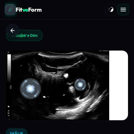
Fit
ve
Form
← Sağlık'e Dön
SAĞLIK