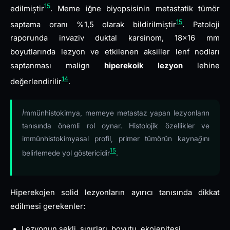
15
edilmiştir
. Meme iğne biyopsisinin metastatik tümör
15
saptama oranı %1,5 olarak bildirilmiştir
. Patoloji
raporunda invaziv duktal karsinom, 18×16 mm
boyutlarında lezyon ve etkilenen aksiller lenf nodları
saptanması malign
hiperekoik lezyon
lehine
14
değerlendirilir
.
İmmünhistokimya, memeye metastaz yapan lezyonların
tanısında önemli rol oynar. Histolojik özellikler ve
immünhistokimyasal profil, primer tümörün kaynağını
15
belirlemede yol göstericidir
.
Hiperekojen solid lezyonların ayırıcı tanısında dikkat
edilmesi gerekenler:
Lezyonun şekli, sınırları, boyutu, ekojenitesi