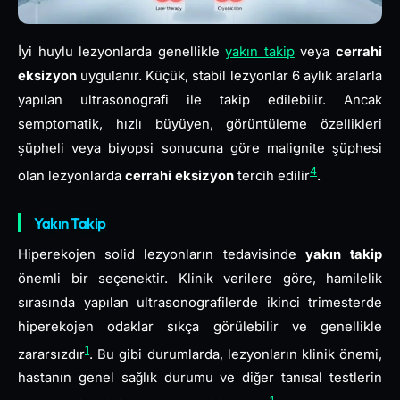
İyi huylu lezyonlarda genellikle
yakın takip
veya
cerrahi
eksizyon
uygulanır. Küçük, stabil lezyonlar 6 aylık aralarla
yapılan ultrasonografi ile takip edilebilir. Ancak
semptomatik, hızlı büyüyen, görüntüleme özellikleri
şüpheli veya biyopsi sonucuna göre malignite şüphesi
4
olan lezyonlarda
cerrahi eksizyon
tercih edilir
.
Yakın Takip
Hiperekojen solid lezyonların tedavisinde
yakın takip
önemli bir seçenektir. Klinik verilere göre, hamilelik
sırasında yapılan ultrasonografilerde ikinci trimesterde
hiperekojen odaklar sıkça görülebilir ve genellikle
1
zararsızdır
. Bu gibi durumlarda, lezyonların klinik önemi,
hastanın genel sağlık durumu ve diğer tanısal testlerin