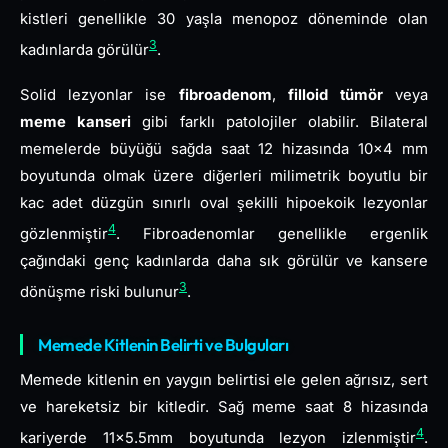
kistleri genellikle 30 yaşla menopoz döneminde olan
3
kadınlarda görülür
.
Solid lezyonlar ise
fibroadenom
,
filloid tümör
veya
meme kanseri
gibi farklı patolojiler olabilir. Bilateral
memelerde büyüğü sağda saat 12 hizasında 10×4 mm
boyutunda olmak üzere diğerleri milimetrik boyutlu bir
kac adet düzgün sınırlı oval şekilli hipoekoik lezyonlar
4
gözlenmiştir
. Fibroadenomlar genellikle ergenlik
çağındaki genç kadınlarda daha sık görülür ve kansere
3
dönüşme riski bulunur
.
Memede Kitlenin Belirti ve Bulguları
Memede kitlenin en yaygın belirtisi ele gelen ağrısız, sert
ve hareketsiz bir kitledir. Sağ meme saat 8 hizasında
4
kariyerde 11×5.5mm boyutunda lezyon izlenmiştir
.