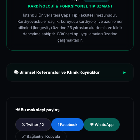
KARDIYOLOJI & FONKSIYONEL TIP UZMANI
İstanbul Üniversitesi Çapa Tıp Fakültesi mezunudur.
Kardiyovasküler sağlık, koruyucu kardiyoloji ve uzun ömür
bilimleri (longevity) üzerine 25 yılı aşkın akademik ve klinik
deneyime sahiptir. Bütünsel tıp uygulamaları üzerine
çalışmaktadır.
📚 Bilimsel Referanslar ve Klinik Kaynaklar
▶
[1]
The New England Journal of Medicine (NEJM) - Clinical Re
view of Longevity Pathways and Cellular Autophagy Inducti
on
[2]
National Institutes of Health (NIH) - PubMed Central Medica
📢 Bu makaleyi paylaş
l Database of Peer-Reviewed Clinical Trials
[3]
The Lancet - Global Health and Preventive Medicine Guidel
𝕏 Twitter / X
f Facebook
💬 WhatsApp
ines for Chronic Metabolic Syndrome Management
🔗 Bağlantıyı Kopyala