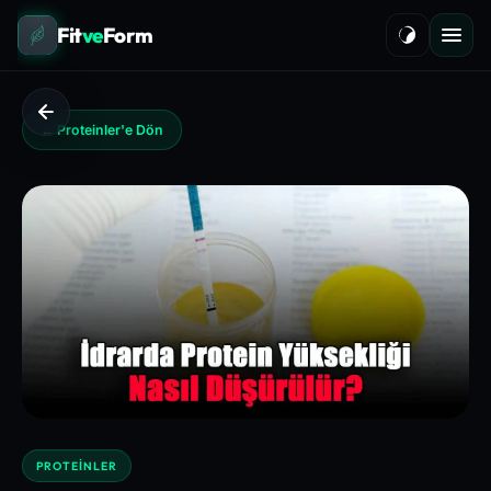
Fit
ve
Form
← Proteinler'e Dön
PROTEINLER