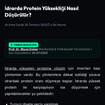
İdrarda Protein Yüksekliği Nasıl
Düşürülür?
✍️ Emre Can
📅 26 Temmuz 2022
⏱️ 3 Dk Okuma
🩺 TIBBEN İNCELEYEN
Prof. Dr. Murat Doğan
(Kardiyoloji & Fonksiyonel Tıp Uzmanı) •
Son Güncelleme:
25.07.2022
İdrarda yükselen proteine çözüm
için önerilen bazı
yöntemler vardır. Bu yöntemlere dikkat edildiği sürece
idrardaki protein oranı düşmeye başlar. İdrarda yüksek
protein ile karşılaşılıyor ise düşürmek için
yapılabilecekler şu şekildedir:
Tuzsuz diyete geçiş yapılmalı