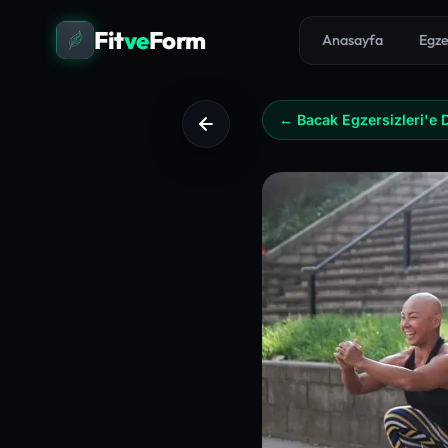
Fit
ve
Form
Anasayfa
Egze
← Bacak Egzersizleri'e 