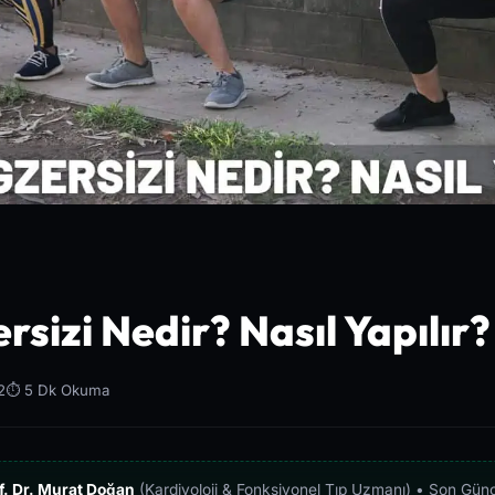
rsizi Nedir? Nasıl Yapılır?
2
⏱️ 5 Dk Okuma
f. Dr. Murat Doğan
(Kardiyoloji & Fonksiyonel Tıp Uzmanı) • Son Gün