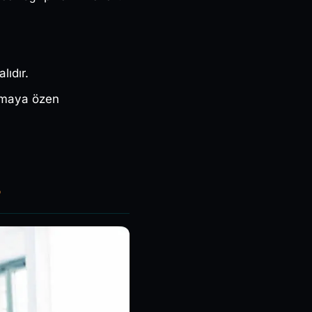
lıdır.
sıkmaya özen
?