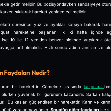
 şekle getirilmelidir. Bu pozisyondayken sandalyeye otu
lkarken sıkılarak hareket yeniden edilmelidir.
keti süresince yüz ve ayaklar karşıya bakarak hare
Squat hareketine başlanan ilk iki hafta içinde ağı
r ise 10 ile 12 yeniden benzer biçimde yapılarak öte
yavaşça arttırılmalıdır. Hızlı sonuç adına ansızın ve o
in Faydaları Nedir?
aştıran bir harekettir. Çömelme sırasında
kalçalara
bas
ı olurken yuvarlak bir görünüm kazandırır. Sarkan ka
r. Bu kasları güçlendiren bir harekettir. Karın ve karın 
rın gücü yaralanmayı önler.
Squat’ın diğer faydaları
ise şu