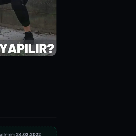
celleme:
24.02.2022