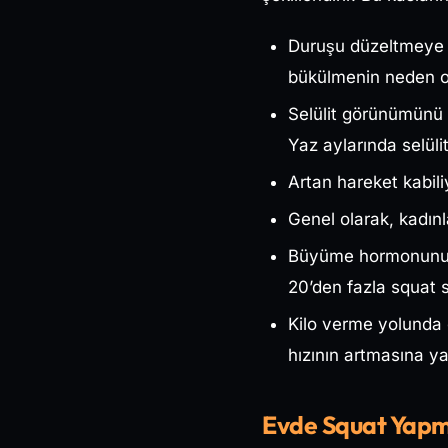
Duruşu düzeltmeye y
bükülmenin neden old
Selülit görünümünü az
Yaz aylarında selüli
Artan hareket kabiliy
Genel olarak, kadınl
Büyüme hormonunun ç
20’den fazla squat se
Kilo verme yolunda ö
hızının artmasına ya
Evde Squat Yap