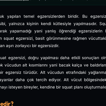
ık yapılan temel egzersizlerden biridir. Bu egzersizd
ibi, yalnızca kişinin kendi kütlesiyle yapılmasıdır. 
larak yapamadığı yani yanlış öğrendiği egzersizlerin 
en squat egzersizi, basit görünmesine rağmen vücuttak
dan aşırı zorlayıcı bir egzersizdir.
at egzersizi, doğru yapılması daha etkili sonuçları o
k vücudun alt kısımlarını yani bacak kalça ve baldırları 
ir egzersiz türüdür. Alt vücudun etrafındaki yağlanmaya
nlar daha çok tercih ediyor. Alt vücut bölgesindeki 
ayı isteyen bireyler, kendine bir squat planı oluşturmalı
Nedir?