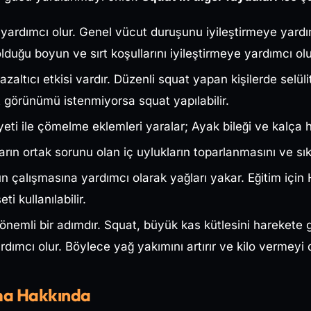
ardımcı olur. Genel vücut duruşunu iyileştirmeye yardı
uğu boyun ve sırt koşullarını iyileştirmeye yardımcı ol
altıcı etkisi vardır. Düzenli squat yapan kişilerde selülit
t görünümü istenmiyorsa squat yapılabilir.
eti ile çömelme eklemleri yaralar; Ayak bileği ve kalça har
arın ortak sorunu olan iç uylukların toparlanmasını ve sık
alışmasına yardımcı olarak yağları yakar. Eğitim için H
ti kullanılabilir.
nemli bir adımdır. Squat, büyük kas kütlesini harekete ge
rdımcı olur. Böylece yağ yakımını artırır ve kilo vermeyi 
ma Hakkında