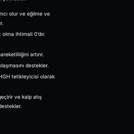
mcı olur ve eğilme ve
ur.
 olma ihtimali 0’dır.
eketliliğini artırır.
ılaşmasını destekler.
GH tetikleyicisi olarak
çirir ve kalp atış
destekler.