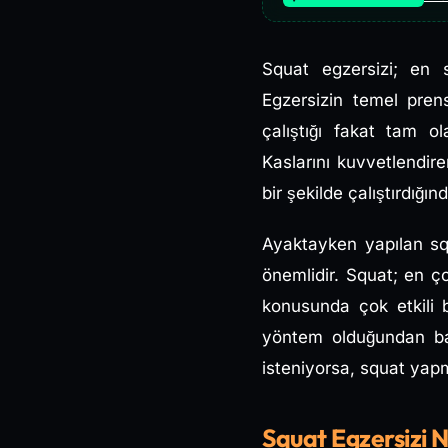
Squat egzersizi; en s
Egzersizin temel prens
çalıştığı fakat tam o
Kaslarını kuvvetlendir
bir şekilde çalıştırdığın
Ayaktayken yapılan squ
önemlidir. Squat; en ço
konusunda çok etkili b
yöntem olduğundan baya
isteniyorsa, squat yapm
Squat Egzersizi 