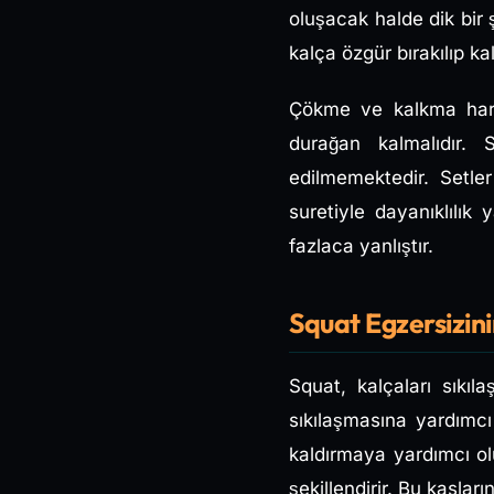
oluşacak halde dik bir
kalça özgür bırakılıp ka
Çökme ve kalkma hare
durağan kalmalıdır. 
edilmemektedir. Setle
suretiyle dayanıklılık 
fazlaca yanlıştır.
Squat Egzersizin
Squat, kalçaları sıkıl
sıkılaşmasına yardımc
kaldırmaya yardımcı olu
şekillendirir. Bu kasla