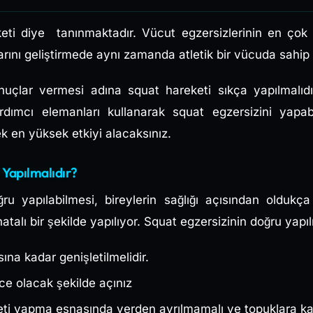
ti diye tanınmaktadır. Vücut egzersizlerinin en çok b
larını geliştirmede aynı zamanda atletik bir vücuda sahip 
nuçlar vermesi adına squat hareketi sıkça yapılmalıdı
ardımcı elemanları kullanarak squat egzersizini yapab
k en yüksek etkiyi alacaksınız.
 Yapılmalıdır?
ru yapılabilmesi, bireylerin sağlığı açısından olduk
hatalı bir şekilde yapılıyor. Squat egzersizinin doğru yapıl
na kadar genişletilmelidir.
ce olacak şekilde açınız
eti yapma esnasında yerden ayrılmamalı ve topuklara kada