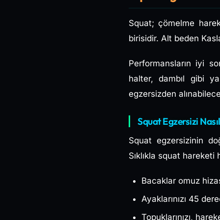
Squat; çömelme hareke
birisidir. Alt beden Kas
Performansların iyi so
halter, dambıl gibi y
egzersizden alınabilece
Squat Egzersizi Nasıl
Squat egzersizinin doğ
Sıklıkla squat hareketi 
Bacaklar omuz hizası
Ayaklarınızı 45 dere
Topuklarınızı, harek