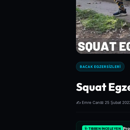
BACAK EGZERSIZLERI
Squat Egze
✍️ Emre Can
📅 25 Şubat 202
Pro
🩺 TIBBEN İNCELEYEN