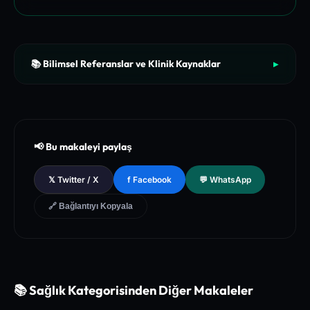
📚 Bilimsel Referanslar ve Klinik Kaynaklar
▶
[1]
The New England Journal of Medicine (NEJM) - Clinical Re
view of Longevity Pathways and Cellular Autophagy Inducti
on
[2]
National Institutes of Health (NIH) - PubMed Central Medica
📢 Bu makaleyi paylaş
l Database of Peer-Reviewed Clinical Trials
[3]
The Lancet - Global Health and Preventive Medicine Guidel
𝕏 Twitter / X
f Facebook
💬 WhatsApp
ines for Chronic Metabolic Syndrome Management
🔗 Bağlantıyı Kopyala
📚 Sağlık Kategorisinden Diğer Makaleler