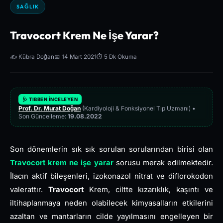
SAĞLIK
Travocort Krem Ne İşe Yarar?
✍️ Kübra Doğan
📅 14 Mart 2021
⏱️ 5 Dk Okuma
🩺 TIBBEN İNCELEYEN
Prof. Dr. Murat Doğan
(Kardiyoloji & Fonksiyonel Tıp Uzmanı) •
Son Güncelleme:
19.08.2022
Son dönemlerin sık sık sorulan sorularından birisi olan
Travocort krem ne işe yarar
sorusu merak edilmektedir.
İlacın aktif bileşenleri, izokonazol nitrat ve diflorokodon
valerattır.
Travocort
Krem, ciltte kızarıklık, kaşıntı ve
iltihaplanmaya neden olabilecek kimyasalların etkilerini
azaltan ve mantarların cilde yayılmasını engelleyen bir