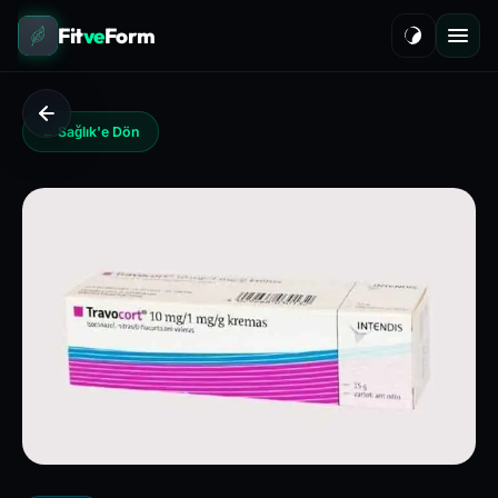
Fit
ve
Form
← Sağlık'e Dön