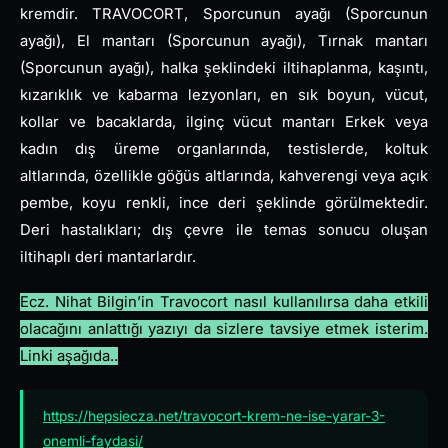
kremdir. TRAVOCORT, Sporcunun ayağı (Sporcunun
ayağı), El mantarı (Sporcunun ayağı), Tırnak mantarı
(Sporcunun ayağı), halka şeklindeki iltihaplanma, kaşıntı,
kızarıklık ve kabarma lezyonları, en sık boyun, vücut,
kollar ve bacaklarda, ilginç vücut mantarı Erkek veya
kadın dış üreme organlarında, testislerde, koltuk
altlarında, özellikle göğüs altlarında, kahverengi veya açık
pembe, koyu renkli, ince deri şeklinde görülmektedir.
Deri hastalıkları; dış çevre ile temas sonucu oluşan
iltihaplı deri mantarlardır.
Ecz. Nihat Bilgin’in Travocort nasıl kullanılırsa daha etkili
olacağını anlattığı yazıyı da sizlere tavsiye etmek isterim.
Linki aşağıda..
https://hepsiecza.net/travocort-krem-ne-ise-yarar-3-
onemli-faydasi/