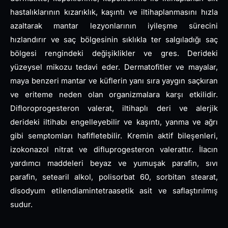
hastalıklarının kızarıklık, kaşıntı ve iltihaplanmasını hızla
azaltarak mantar lezyonlarının iyileşme sürecini
hızlandırır ve saç bölgesinin sıklıkla ter salgıladığı saç
bölgesi rengindeki değişiklikler ve gres. Derideki
yüzeysel mikozu tedavi eder. Dermatofitler ve mayalar,
maya benzeri mantar ve küflerin yanı sıra yaygın saçkıran
ve eriteme neden olan organizmalara karşı etkilidir.
Difloroprogesteron valerat, iltihaplı deri ve alerjik
derideki iltihabı engelleyebilir ve kaşıntı, yanma ve ağrı
gibi semptomları hafifletebilir. Kremin aktif bileşenleri,
izokonazol nitrat ve difluprogesteron valerattır. İlacın
yardımcı maddeleri beyaz ve yumuşak parafin, sıvı
parafin, setearil alkol, polisorbat 60, sorbitan stearat,
disodyum etilendiamintetraasetik asit ve saflaştırılmış
sudur.