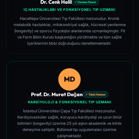
Dr. Cenk Halil
✓ Uzman Yazar
İÇ HASTALIKLARI VE FONKSIYONEL TIP UZMANI
Hacettepe Üniversitesi Tıp Fakültesi mezunudur. Kronik
metabolik hastalıklar, mitokondriyal sağlık, hücresel yenilenme
(longevity) ve sporcu fizyolojisi alanlarında uzmanlaşmıştır. Fit
ve Form Bilim Kurulu başkanlığını yürütmekte ve tüm sağlık
içeriklerinin tıbbi doğruluğunu denetlemektedir.
MD
Prof. Dr. Murat Doğan
✓ Tıbbi Hakem
KARDIYOLOJI & FONKSIYONEL TIP UZMANI
İstanbul Üniversitesi Çapa Tıp Fakültesi mezunudur.
Kardiyovasküler sağlık, koruyucu kardiyoloji ve uzun ömür
bilimleri (longevity) üzerine 25 yılı aşkın akademik ve klinik
deneyime sahiptir. Bütünsel tıp uygulamaları üzerine
çalışmaktadır.