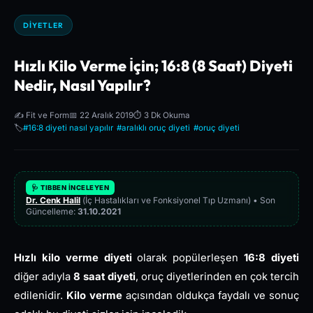
DIYETLER
Hızlı Kilo Verme İçin; 16:8 (8 Saat) Diyeti
Nedir, Nasıl Yapılır?
✍️ Fit ve Form
📅 22 Aralık 2019
⏱️ 3 Dk Okuma
🏷️
#16:8 diyeti nasıl yapılır
#aralıklı oruç diyeti
#oruç diyeti
🩺 TIBBEN İNCELEYEN
Dr. Cenk Halil
(İç Hastalıkları ve Fonksiyonel Tıp Uzmanı) • Son
Güncelleme:
31.10.2021
Hızlı kilo verme diyeti
olarak popülerleşen
16:8 diyeti
diğer adıyla
8 saat diyeti
, oruç diyetlerinden en çok tercih
edilenidir.
Kilo verme
açısından oldukça faydalı ve sonuç