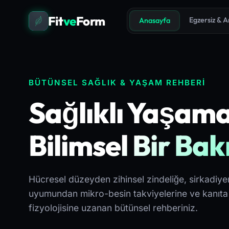
Fit
ve
Form
Egzersiz & 
Anasayfa
BÜTÜNSEL SAĞLIK & YAŞAM REHBERİ
Sağlıklı Yaşam
Bilimsel Bir Bak
Hücresel düzeyden zihinsel zindeliğe, sirkadiyen
uyumundan mikro-besin takviyelerine ve kanıta
fizyolojisine uzanan bütünsel rehberiniz.