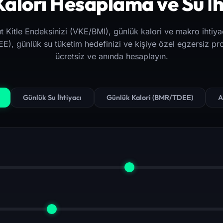
lori Hesaplama ve Su İh
t Kitle Endeksinizi (VKE/BMI), günlük kalori ve makro ihtiyac
), günlük su tüketim hedefinizi ve kişiye özel egzersiz pr
ücretsiz ve anında hesaplayın.
Günlük Su İhtiyacı
Günlük Kalori (BMR/TDEE)
A