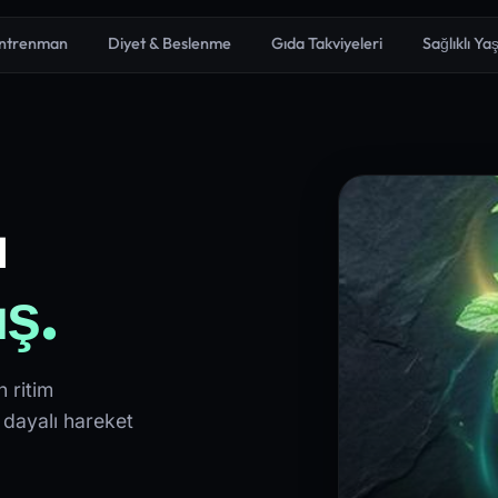
Antrenman
Diyet & Beslenme
Gıda Takviyeleri
Sağlıklı Y
a
ış.
 ritim
 dayalı hareket