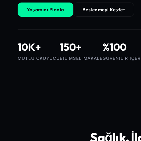
Yaşamını Planla
Beslenmeyi Keşfet
10K+
150+
%100
MUTLU OKUYUCU
BILIMSEL MAKALE
GÜVENILIR İÇER
Sağlık, İ