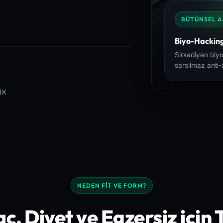
BÜTÜNSEL 
Biyo-Hacking
Sirkadiyen biyo
sarsılmaz anti-
IK
NEDEN FIT VE FORM?
laç, Diyet ve Egzersiz için