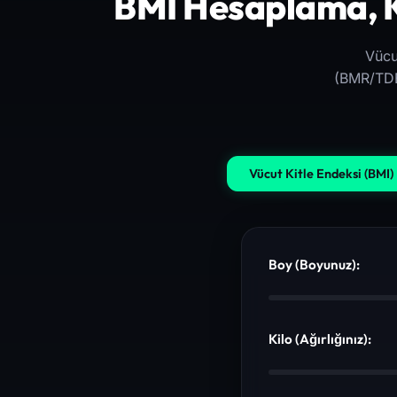
BMI Hesaplama, Ka
Vücu
(BMR/TDEE
Vücut Kitle Endeksi (BMI)
Boy (Boyunuz):
Kilo (Ağırlığınız):