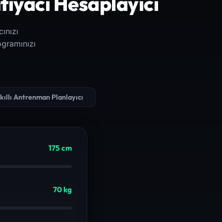
tiyacı Hesaplayıcı
ınızı
ogramınızı
kıllı Antrenman Planlayıcı
175
cm
70
kg