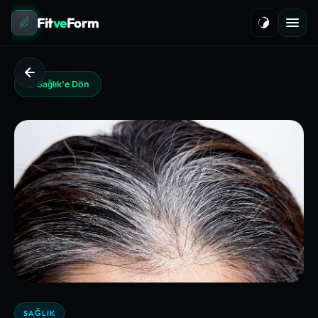
Fit
ve
Form
← Sağlık'e Dön
SAĞLIK