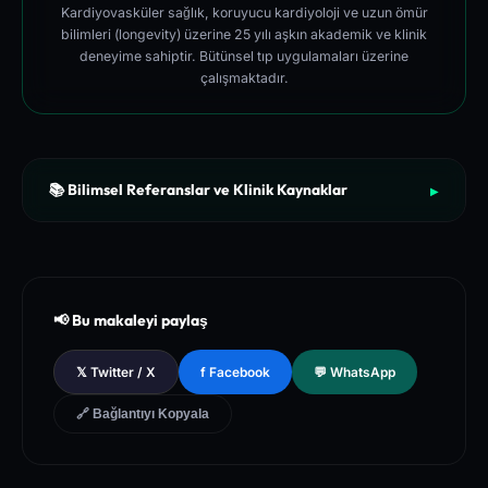
Kardiyovasküler sağlık, koruyucu kardiyoloji ve uzun ömür
bilimleri (longevity) üzerine 25 yılı aşkın akademik ve klinik
deneyime sahiptir. Bütünsel tıp uygulamaları üzerine
çalışmaktadır.
📚 Bilimsel Referanslar ve Klinik Kaynaklar
▶
[1]
The New England Journal of Medicine (NEJM) - Clinical Re
view of Longevity Pathways and Cellular Autophagy Inducti
on
[2]
National Institutes of Health (NIH) - PubMed Central Medica
📢 Bu makaleyi paylaş
l Database of Peer-Reviewed Clinical Trials
[3]
The Lancet - Global Health and Preventive Medicine Guidel
𝕏 Twitter / X
f Facebook
💬 WhatsApp
ines for Chronic Metabolic Syndrome Management
🔗 Bağlantıyı Kopyala