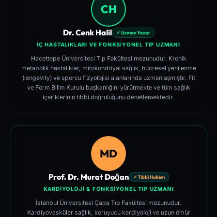
CH
Dr. Cenk Halil
✓ Uzman Yazar
İÇ HASTALIKLARI VE FONKSIYONEL TIP UZMANI
Hacettepe Üniversitesi Tıp Fakültesi mezunudur. Kronik
metabolik hastalıklar, mitokondriyal sağlık, hücresel yenilenme
(longevity) ve sporcu fizyolojisi alanlarında uzmanlaşmıştır. Fit
ve Form Bilim Kurulu başkanlığını yürütmekte ve tüm sağlık
içeriklerinin tıbbi doğruluğunu denetlemektedir.
MD
Prof. Dr. Murat Doğan
✓ Tıbbi Hakem
KARDIYOLOJI & FONKSIYONEL TIP UZMANI
İstanbul Üniversitesi Çapa Tıp Fakültesi mezunudur.
Kardiyovasküler sağlık, koruyucu kardiyoloji ve uzun ömür