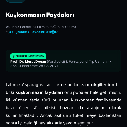
Kuşkonmazın Faydaları
✍️ Fit ve Form
📅 25 Ekim 2020
⏱️ 6 Dk Okuma
🏷️
#Kuşkonmaz Faydaları
#sağlık
🩺 TIBBEN İNCELEYEN
Prof. Dr. Murat Doğan
(Kardiyoloji & Fonksiyonel Tıp Uzmanı) •
Son Güncelleme:
28.08.2021
Latince Asparagus ismi ile de anılan zambakgillerden bir
bitki
kuşkonmazın faydaları
onu popüler hâle getirmiştir.
İki yüzden fazla türü bulunan kuşkonmaz familyasında
bazı türler süs bitkisi, bazıları da aranjman olarak
kullanılmaktadır. Ancak asıl ünü tüketilmeye başladıktan
sonra iyi geldiği hastalıklarla yaygınlaşmıştır.