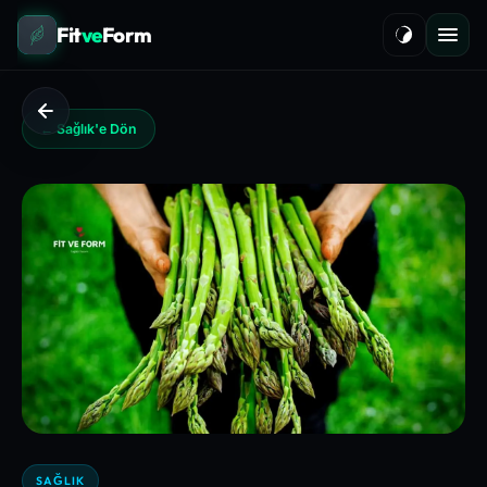
Fit
ve
Form
← Sağlık'e Dön
SAĞLIK