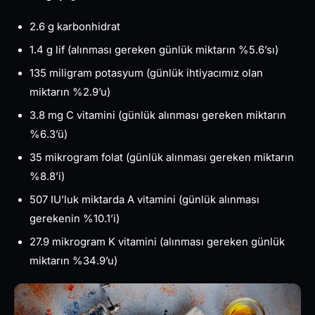
2.6 g karbonhidrat
1.4 g lif (alınması gereken günlük miktarın %5.6’sı)
135 miligram potasyum (günlük ihtiyacımız olan
miktarın %2.9’u)
3.8 mg C vitamini (günlük alınması gereken miktarın
%6.3’ü)
35 mikrogram folat (günlük alınması gereken miktarın
%8.8’i)
507 IU’luk miktarda A vitamini (günlük alınması
gerekenin %10.1’i)
27.9 mikrogram K vitamini (alınması gereken günlük
miktarın %34.9’u)