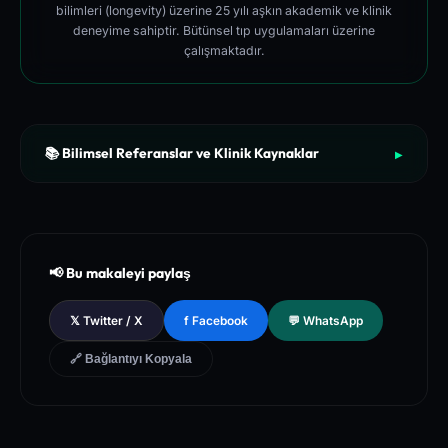
bilimleri (longevity) üzerine 25 yılı aşkın akademik ve klinik
deneyime sahiptir. Bütünsel tıp uygulamaları üzerine
çalışmaktadır.
📚 Bilimsel Referanslar ve Klinik Kaynaklar
▶
[1]
The New England Journal of Medicine (NEJM) - Clinical Re
view of Longevity Pathways and Cellular Autophagy Inducti
on
[2]
National Institutes of Health (NIH) - PubMed Central Medica
📢 Bu makaleyi paylaş
l Database of Peer-Reviewed Clinical Trials
[3]
The Lancet - Global Health and Preventive Medicine Guidel
𝕏 Twitter / X
f Facebook
💬 WhatsApp
ines for Chronic Metabolic Syndrome Management
🔗 Bağlantıyı Kopyala