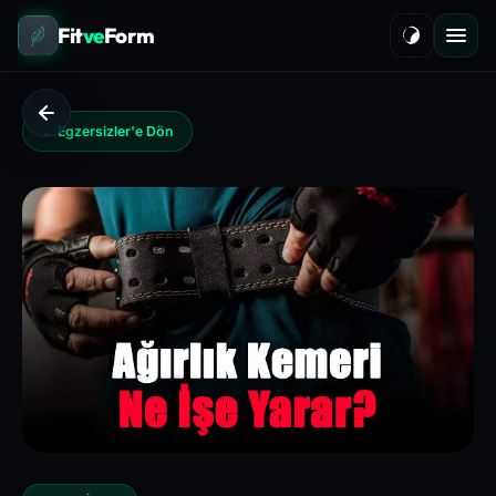
Fit
ve
Form
← Egzersizler'e Dön