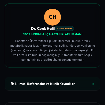
CH
Dr. Cenk Halil
✓ Tıbbi Hakem
SPOR HEKIMI & İÇ HASTALIKLARI UZMANI
Hacettepe Üniversitesi Tıp Fakültesi mezunudur. Kronik
metabolik hastalıklar, mitokondriyal sağlık, hücresel yenilenme
(longevity) ve sporcu fizyolojisi alanlarında uzmanlaşmıştır. Fit
ve Form Bilim Kurulu başkanlığını yürütmekte ve tüm sağlık
içeriklerinin tıbbi doğruluğunu denetlemektedir.
📚 Bilimsel Referanslar ve Klinik Kaynaklar
▶
[1]
Medicine & Science in Sports & Exercise (ACSM) - Exercise
Prescription and Neuromuscular Adaptation Standards
[2]
British Journal of Sports Medicine (BJSM) - Systematic Re