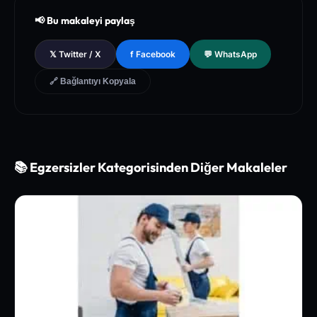
view on High-Intensity Interval Training and Cardiovascular
📢 Bu makaleyi paylaş
Plasticity
[3]
Journal of Strength and Conditioning Research - Mechanic
𝕏 Twitter / X
f Facebook
💬 WhatsApp
al Tension and Hypertrophy Pathway In Human Skeletal Mu
scle
🔗 Bağlantıyı Kopyala
📚 Egzersizler Kategorisinden Diğer Makaleler